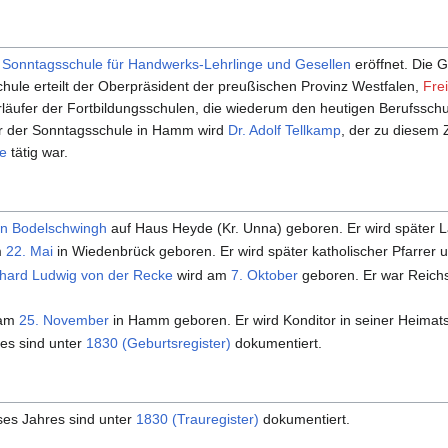
e
Sonntagsschule für Handwerks-Lehrlinge und Gesellen
eröffnet. Die 
hule erteilt der Oberpräsident der preußischen Provinz Westfalen,
Fre
läufer der Fortbildungsschulen, die wiederum den heutigen Berufsschu
er der Sonntagsschule in Hamm wird
Dr. Adolf Tellkamp
, der zu diesem 
e
tätig war.
on Bodelschwingh
auf Haus Heyde (Kr. Unna) geboren. Er wird später 
m
22. Mai
in Wiedenbrück geboren. Er wird später katholischer Pfarrer
nhard Ludwig von der Recke
wird am
7. Oktober
geboren. Er war Reichs
 am
25. November
in Hamm geboren. Er wird Konditor in seiner Heimats
es sind unter
1830 (Geburtsregister)
dokumentiert.
ses Jahres sind unter
1830 (Trauregister)
dokumentiert.