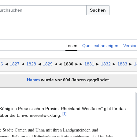
Suchen
Lesen
Quelltext anzeigen
Versio
26
◄
1827
◄
1828
◄
1829
◄◄
1830
►►
1831
►
1832
►
1833
►
1
Hamm
wurde vor 604 Jahren gegründet.
Königlich Preussischen Provinz Rheinland-Westfalen" gibt für das
[1]
 über die Einwohnerentwicklung:
e Städte Camen und Unna mit ihren Landgemeinden und
ynern, Pelkum und Fröndenberg mit eingeschlossen, sind im Jahr