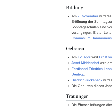
Bildung
Am
7. November
wird di
Eröffnung der Sonntagssc
Sonntagsschulen sind Vor
vorangingen. Erster Leit
Gymnasium Hammonens
Geboren
Am
12. April
wird
Ernst v
Josef Middendorf
wird a
Ferdinand Friedrich Leo
Uentrop
.
Diedrich Juckenack
wird
Die Geburten dieses Jahr
Trauungen
Die Eheschließungen die