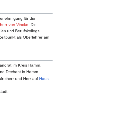
Genehmigung für die
iherr von Vincke
. Die
len und Berufskollegs
Zeitpunkt als Oberlehrer am
Landrat im Kreis Hamm.
 und Dechant in Hamm.
freiherr und Herr auf
Haus
tadt.