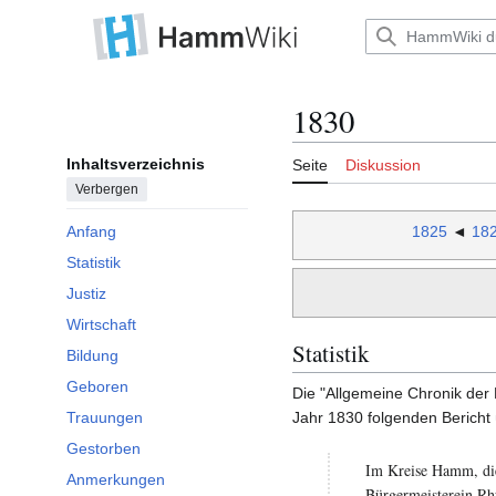
Zum
Inhalt
Hauptmenü
springen
1830
Inhaltsverzeichnis
Seite
Diskussion
Verbergen
1825
◄
18
Anfang
Statistik
Justiz
Wirtschaft
Statistik
Bildung
Geboren
Die "Allgemeine Chronik der 
Jahr 1830 folgenden Bericht
Trauungen
Gestorben
Im Kreise Hamm, di
Anmerkungen
Bürgermeisterein Rh