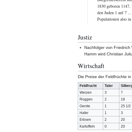
1830 geboren 1147, u
den Juden 1 auf 7 .
Populationist also 
Justiz
Nachfolger von Friedrich
Hamm wird Christian Juliu
Wirtschaft
Die Preise der Feldfrüchte 
Feldfrucht
Taler
Silber
Weizen
3
7
Roggen
2
18
Gerste
1
25 1/2
Hafer
1
3
Erbsen
2
20
Kartoffeln
0
20