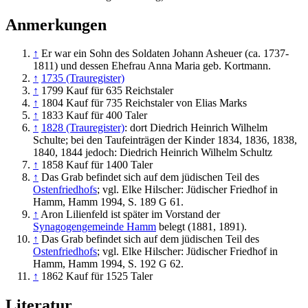
Anmerkungen
↑
Er war ein Sohn des Soldaten Johann Asheuer (ca. 1737-
1811) und dessen Ehefrau Anna Maria geb. Kortmann.
↑
1735 (Trauregister)
↑
1799 Kauf für 635 Reichstaler
↑
1804 Kauf für 735 Reichstaler von Elias Marks
↑
1833 Kauf für 400 Taler
↑
1828 (Trauregister)
: dort Diedrich Heinrich Wilhelm
Schulte; bei den Taufeinträgen der Kinder 1834, 1836, 1838,
1840, 1844 jedoch: Diedrich Heinrich Wilhelm Schultz
↑
1858 Kauf für 1400 Taler
↑
Das Grab befindet sich auf dem jüdischen Teil des
Ostenfriedhofs
; vgl. Elke Hilscher: Jüdischer Friedhof in
Hamm, Hamm 1994, S. 189 G 61.
↑
Aron Lilienfeld ist später im Vorstand der
Synagogengemeinde Hamm
belegt (1881, 1891).
↑
Das Grab befindet sich auf dem jüdischen Teil des
Ostenfriedhofs
; vgl. Elke Hilscher: Jüdischer Friedhof in
Hamm, Hamm 1994, S. 192 G 62.
↑
1862 Kauf für 1525 Taler
Literatur