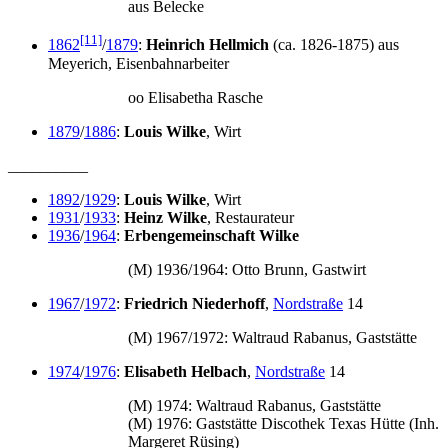
aus Belecke
[11]
1862
/
1879
:
Heinrich Hellmich
(ca. 1826-1875) aus
Meyerich, Eisenbahnarbeiter
oo Elisabetha Rasche
1879
/
1886
:
Louis Wilke
, Wirt
__________
1892
/
1929
:
Louis Wilke
, Wirt
1931
/
1933
:
Heinz Wilke
, Restaurateur
1936
/
1964
:
Erbengemeinschaft Wilke
(M) 1936/1964: Otto Brunn, Gastwirt
1967
/
1972
:
Friedrich Niederhoff
,
Nordstraße
14
(M) 1967/1972: Waltraud Rabanus, Gaststätte
1974
/
1976
:
Elisabeth Helbach
,
Nordstraße
14
(M) 1974: Waltraud Rabanus, Gaststätte
(M) 1976: Gaststätte Discothek Texas Hütte (Inh.
Margeret Rüsing)