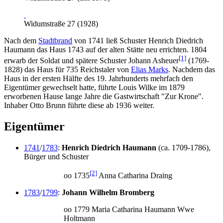
Widumstraße 27 (1928)
Nach dem
Stadtbrand
von 1741 ließ Schuster Henrich Diedrich
Haumann das Haus 1743 auf der alten Stätte neu errichten. 1804
[1]
erwarb der Soldat und spätere Schuster Johann Asheuer
(1769-
1828) das Haus für 735 Reichstaler von
Elias Marks
. Nachdem das
Haus in der ersten Hälfte des 19. Jahrhunderts mehrfach den
Eigentümer gewechselt hatte, führte Louis Wilke im 1879
erworbenen Hause lange Jahre die Gastwirtschaft "Zur Krone".
Inhaber Otto Brunn führte diese ab 1936 weiter.
Eigentümer
1741
/
1783
:
Henrich Diedrich Haumann
(ca. 1709-1786),
Bürger und Schuster
[2]
oo 1735
Anna Catharina Draing
1783
/
1799
:
Johann Wilhelm Bromberg
oo 1779 Maria Catharina Haumann Wwe
Holtmann