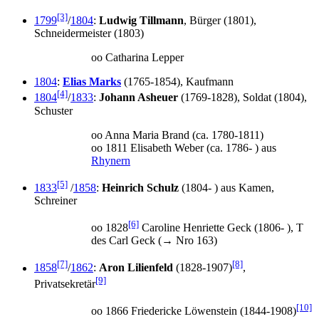
[3]
1799
/
1804
:
Ludwig Tillmann
, Bürger (1801),
Schneidermeister (1803)
oo Catharina Lepper
1804
:
Elias Marks
(1765-1854), Kaufmann
[4]
1804
/
1833
:
Johann Asheuer
(1769-1828), Soldat (1804),
Schuster
oo Anna Maria Brand (ca. 1780-1811)
oo 1811 Elisabeth Weber (ca. 1786- ) aus
Rhynern
[5]
1833
/
1858
:
Heinrich Schulz
(1804- ) aus Kamen,
Schreiner
[6]
oo 1828
Caroline Henriette Geck (1806- ), T
des Carl Geck (→ Nro 163)
[7]
[8]
1858
/
1862
:
Aron Lilienfeld
(1828-1907)
,
[9]
Privatsekretär
[10]
oo 1866 Friedericke Löwenstein (1844-1908)