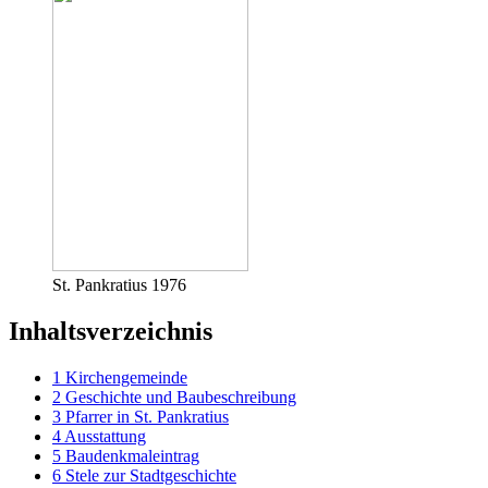
St. Pankratius 1976
Inhaltsverzeichnis
1
Kirchengemeinde
2
Geschichte und Baubeschreibung
3
Pfarrer in St. Pankratius
4
Ausstattung
5
Baudenkmaleintrag
6
Stele zur Stadtgeschichte