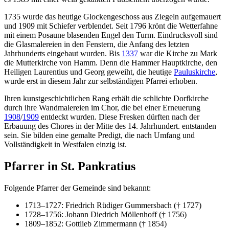
1735 wurde das heutige Glockengeschoss aus Ziegeln aufgemauert
und 1909 mit Schiefer verblendet. Seit 1796 krönt die Wetterfahne
mit einem Posaune blasenden Engel den Turm. Eindrucksvoll sind
die Glasmalereien in den Fenstern, die Anfang des letzten
Jahrhunderts eingebaut wurden. Bis
1337
war die Kirche zu Mark
die Mutterkirche von Hamm. Denn die Hammer Hauptkirche, den
Heiligen Laurentius und Georg geweiht, die heutige
Pauluskirche
,
wurde erst in diesem Jahr zur selbständigen Pfarrei erhoben.
Ihren kunstgeschichtlichen Rang erhält die schlichte Dorfkirche
durch ihre Wandmalereien im Chor, die bei einer Erneuerung
1908
/
1909
entdeckt wurden. Diese Fresken dürften nach der
Erbauung des Chores in der Mitte des 14. Jahrhundert. entstanden
sein. Sie bilden eine gemalte Predigt, die nach Umfang und
Vollständigkeit in Westfalen einzig ist.
Pfarrer in St. Pankratius
Folgende Pfarrer der Gemeinde sind bekannt:
1713–1727: Friedrich Rüdiger Gummersbach († 1727)
1728–1756: Johann Diedrich Möllenhoff († 1756)
1809–1852: Gottlieb Zimmermann († 1854)