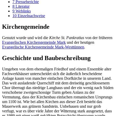
7
Presseberichte
8
Literatur
9
Weblinks
10
Einzelnachweise
Kirchengemeinde
Genutzt wurde und wird die
Kirche St. Pankratius
von der früheren
Evangelischen Kirchengemeinde Mark
und der heutigen
Evangelische Kirchengemeinde Mark-Westtünnen
.
Geschichte und Baubeschreibung
Umgeben von dem ehemaligen Friedhof und einem Ensemble alter
Fachwerkhäuser unterscheidet sich die äußerlich bescheidene
Anlage kaum von mancher einfachen Dorfkirche in unserem Land.
Das weit ausladende Querschiff mit dem dreiseitig geschlossenem
Chor überragt das niedrige Langhaus und der ein wenig nach Süden
verschobene zweigeschossige Turm geben Anlass zu der
Vermutung, dass der Kirchenbau einfachen romanischen Ursprungs
um 1100 ist. Wie bei allen Kirchen aus dieser Zeit besteht das
Mauerwerk aus grünem Sandstein. Unbehauen und nur grob
verfugt, war es über viele Jahre der Witterung stark ausgesetzt, dass
es 1989 mit einer weiß gekälkten Putzschicht überzogen wurde.