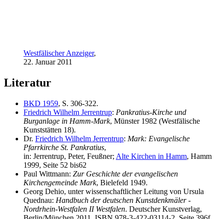
Westfälischer Anzeiger
,
22. Januar 2011
Literatur
BKD 1959
, S. 306-322.
Friedrich Wilhelm Jerrentrup
:
Pankratius-Kirche und
Burganlage in Hamm-Mark
, Münster 1982 (Westfälische
Kunststätten 18).
Dr.
Friedrich Wilhelm Jerrentrup
:
Mark: Evangelische
Pfarrkirche St. Pankratius
,
in: Jerrentrup, Peter, Feußner;
Alte Kirchen in Hamm
, Hamm
1999, Seite 52 bis62
Paul Wittmann:
Zur Geschichte der evangelischen
Kirchengemeinde Mark
, Bielefeld 1949.
Georg Dehio, unter wissenschaftlicher Leitung von Ursula
Quednau:
Handbuch der deutschen Kunstdenkmäler -
Nordrhein-Westfalen II Westfalen
. Deutscher Kunstverlag,
Berlin/München 2011, ISBN 978-3-422-03114-2, Seite 396f