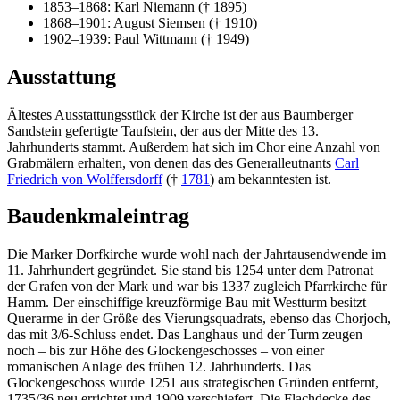
1853–1868: Karl Niemann († 1895)
1868–1901: August Siemsen († 1910)
1902–1939: Paul Wittmann († 1949)
Ausstattung
Ältestes Ausstattungsstück der Kirche ist der aus Baumberger
Sandstein gefertigte Taufstein, der aus der Mitte des 13.
Jahrhunderts stammt. Außerdem hat sich im Chor eine Anzahl von
Grabmälern erhalten, von denen das des Generalleutnants
Carl
Friedrich von Wolffersdorff
(†
1781
) am bekanntesten ist.
Baudenkmaleintrag
Die Marker Dorfkirche wurde wohl nach der Jahrtausendwende im
11. Jahrhundert gegründet. Sie stand bis 1254 unter dem Patronat
der Grafen von der Mark und war bis 1337 zugleich Pfarrkirche für
Hamm. Der einschiffige kreuzförmige Bau mit Westturm besitzt
Querarme in der Größe des Vierungsquadrats, ebenso das Chorjoch,
das mit 3/6-Schluss endet. Das Langhaus und der Turm zeugen
noch – bis zur Höhe des Glockengeschosses – von einer
romanischen Anlage des frühen 12. Jahrhunderts. Das
Glockengeschoss wurde 1251 aus strategischen Gründen entfernt,
1735/36 neu errichtet und 1909 verschiefert. Die Flachdecke des