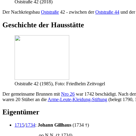
Oststraße 42 (2018)
Der Nachkriegsbau
Oststraße
42 - zwischen der
Oststraße 44
und de
Geschichte der Hausstätte
Oststraße 42 (1985), Foto: Friedhelm Zeitvogel
Der gemeinsame Brunnen mit
Nro 26
war 1742 beschädigt. Nach d
waren 20 Stüber an die
Arme-Leute-Kleidung-Stiftung
(belegt 1790, 
Eigentümer
1715
/
1734
:
Johann Gillhaus
(1734 †)
oo N.N. († 1734)