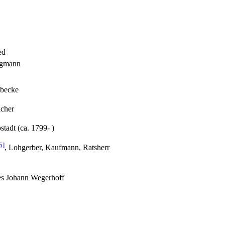
ed
igmann
becke
cher
adt (ca. 1799- )
5]
, Lohgerber, Kaufmann, Ratsherr
es Johann Wegerhoff