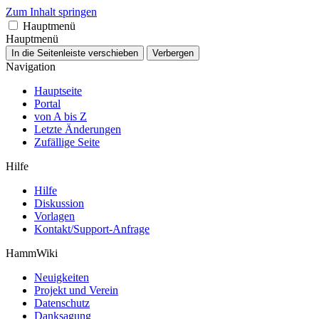
Zum Inhalt springen
Hauptmenü
Hauptmenü
In die Seitenleiste verschieben
Verbergen
Navigation
Hauptseite
Portal
von A bis Z
Letzte Änderungen
Zufällige Seite
Hilfe
Hilfe
Diskussion
Vorlagen
Kontakt/Support-Anfrage
HammWiki
Neuigkeiten
Projekt und Verein
Datenschutz
Danksagung