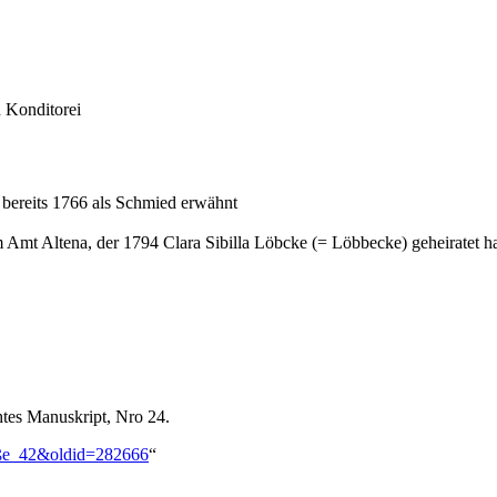
d Konditorei
rd bereits 1766 als Schmied erwähnt
Amt Altena, der 1794 Clara Sibilla Löbcke (= Löbbecke) geheiratet ha
chtes Manuskript, Nro 24.
raße_42&oldid=282666
“