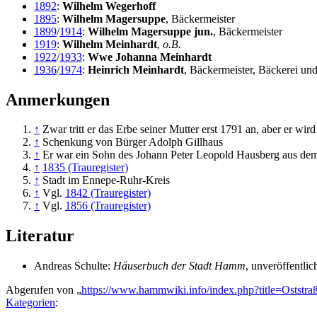
1892
:
Wilhelm Wegerhoff
1895
:
Wilhelm Magersuppe
, Bäckermeister
1899
/
1914
:
Wilhelm Magersuppe jun.
, Bäckermeister
1919
:
Wilhelm Meinhardt
,
o.B.
1922
/
1933
:
Wwe Johanna Meinhardt
1936
/
1974
:
Heinrich Meinhardt
, Bäckermeister, Bäckerei un
Anmerkungen
↑
Zwar tritt er das Erbe seiner Mutter erst 1791 an, aber er wi
↑
Schenkung von Bürger Adolph Gillhaus
↑
Er war ein Sohn des Johann Peter Leopold Hausberg aus dem 
↑
1835 (Trauregister)
↑
Stadt im Ennepe-Ruhr-Kreis
↑
Vgl.
1842 (Trauregister)
↑
Vgl.
1856 (Trauregister)
Literatur
Andreas Schulte:
Häuserbuch der Stadt Hamm
, unveröffentli
Abgerufen von „
https://www.hammwiki.info/index.php?title=Ostst
Kategorien
: