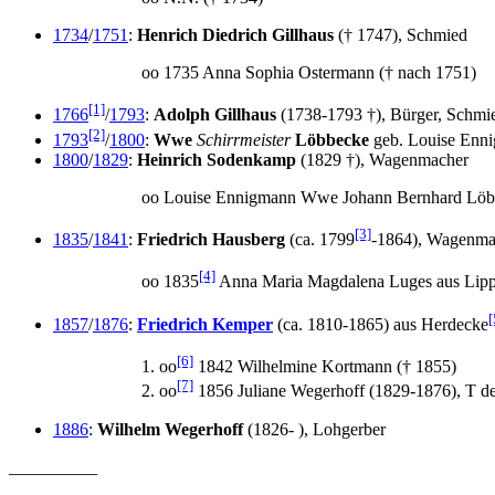
1734
/
1751
:
Henrich Diedrich Gillhaus
(† 1747), Schmied
oo 1735 Anna Sophia Ostermann († nach 1751)
[1]
1766
/
1793
:
Adolph Gillhaus
(1738-1793 †), Bürger, Schmi
[2]
1793
/
1800
:
Wwe
Schirrmeister
Löbbecke
geb. Louise Enn
1800
/
1829
:
Heinrich Sodenkamp
(1829 †), Wagenmacher
oo Louise Ennigmann Wwe Johann Bernhard Löb
[3]
1835
/
1841
:
Friedrich Hausberg
(ca. 1799
-1864), Wagenma
[4]
oo 1835
Anna Maria Magdalena Luges aus Lippst
[
1857
/
1876
:
Friedrich Kemper
(ca. 1810-1865) aus Herdecke
[6]
1. oo
1842 Wilhelmine Kortmann († 1855)
[7]
2. oo
1856 Juliane Wegerhoff (1829-1876), T d
1886
:
Wilhelm Wegerhoff
(1826- ), Lohgerber
__________