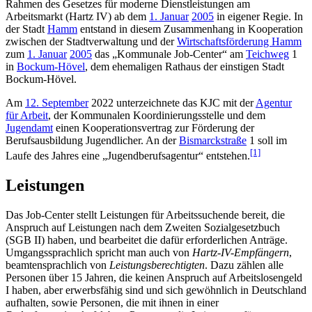
Rahmen des Gesetzes für moderne Dienstleistungen am
Arbeitsmarkt (Hartz IV) ab dem
1. Januar
2005
in eigener Regie. In
der Stadt
Hamm
entstand in diesem Zusammenhang in Kooperation
zwischen der Stadtverwaltung und der
Wirtschaftsförderung Hamm
zum
1. Januar
2005
das „Kommunale Job-Center“ am
Teichweg
1
in
Bockum-Hövel
, dem ehemaligen Rathaus der einstigen Stadt
Bockum-Hövel.
Am
12. September
2022 unterzeichnete das KJC mit der
Agentur
für Arbeit
, der Kommunalen Koordinierungsstelle und dem
Jugendamt
einen Kooperationsvertrag zur Förderung der
Berufsausbildung Jugendlicher. An der
Bismarckstraße
1 soll im
[1]
Laufe des Jahres eine „Jugendberufsagentur“ entstehen.
Leistungen
Das Job-Center stellt Leistungen für Arbeitssuchende bereit, die
Anspruch auf Leistungen nach dem Zweiten Sozialgesetzbuch
(SGB II) haben, und bearbeitet die dafür erforderlichen Anträge.
Umgangssprachlich spricht man auch von
Hartz-IV-Empfängern
,
beamtensprachlich von
Leistungsberechtigten
. Dazu zählen alle
Personen über 15 Jahren, die keinen Anspruch auf Arbeitslosengeld
I haben, aber erwerbsfähig sind und sich gewöhnlich in Deutschland
aufhalten, sowie Personen, die mit ihnen in einer