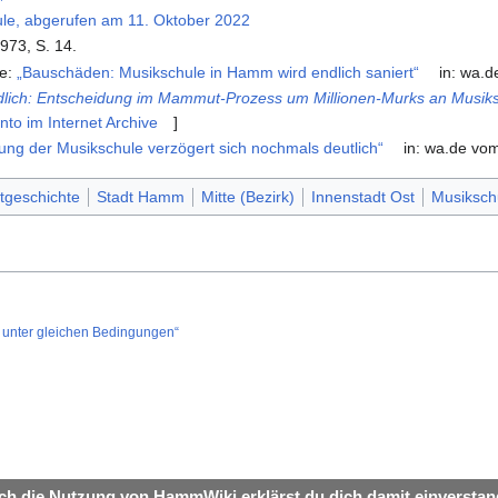
e, abgerufen am 11. Oktober 2022
973, S. 14.
ke:
„Bauschäden: Musikschule in Hamm wird endlich saniert“
in: wa.d
lich: Entscheidung im Mammut-Prozess um Millionen-Murks an Musik
to im Internet Archive
]
ung der Musikschule verzögert sich nochmals deutlich“
in: wa.de vo
dtgeschichte
Stadt Hamm
Mitte (Bezirk)
Innenstadt Ost
Musiksch
unter gleichen Bedingungen“
ch die Nutzung von HammWiki erklärst du dich damit einverstan