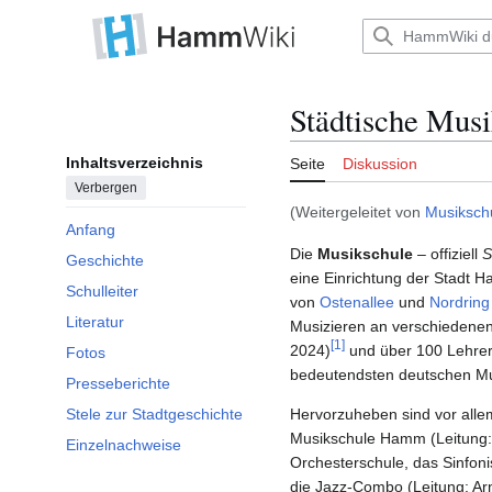
Zum
Inhalt
Hauptmenü
springen
Städtische Mu
Inhaltsverzeichnis
Seite
Diskussion
Verbergen
(Weitergeleitet von
Musiksch
Anfang
Die
Musikschule
– offiziell
S
Geschichte
eine Einrichtung der Stadt
Schulleiter
von
Ostenallee
und
Nordring
Literatur
Musizieren an verschiedenen 
[1]
2024)
und über 100 Lehre
Fotos
bedeutendsten deutschen Mu
Presseberichte
Hervorzuheben sind vor alle
Stele zur Stadtgeschichte
Musikschule Hamm (Leitung: 
Einzelnachweise
Orchesterschule, das Sinfoni
die Jazz-Combo (Leitung: Ar