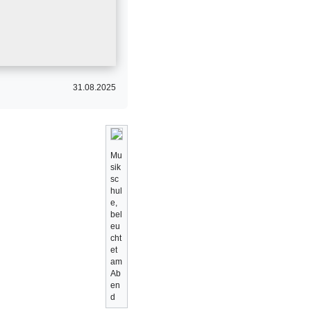
31.08.2025
Mu
sik
sc
hul
e,
bel
eu
cht
et
am
Ab
en
d