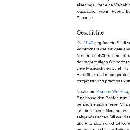
allerdings über eine Vielzah
klassischen wie im Popularb
Zuhause.
Geschichte
Die
1940
gegründete Städti
Vorbildcharakter für viele a
Norbert Edelkötter, dem früh
der mehrstufigen Orchesters
viele Musikschulen zu ähnlic
Edelkötter ins Leben gerufen
fortgeführt und prägt das kult
Nach dem
Zweiten Weltkrieg
Singklasse den Betrieb zum
befand sie sich in einer Villa
ihrerseits einen Neubau an d
zeitgenössischen Stil war 
und Flachdach errichtet word
gedroht, gerichtliche Schritt