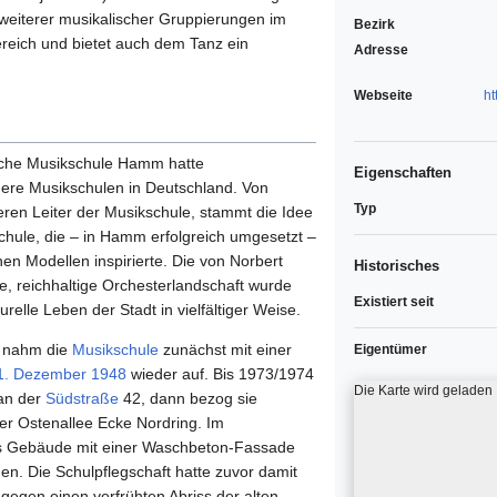
l weiterer musikalischer Gruppierungen im
Bezirk
ereich und bietet auch dem Tanz ein
Adresse
Webseite
h
sche Musikschule Hamm hatte
Eigenschaften
ndere Musikschulen in Deutschland. Von
Typ
eren Leiter der Musikschule, stammt die Idee
chule, die – in Hamm erfolgreich umgesetzt –
hen Modellen inspirierte. Die von Norbert
Historisches
e, reichhaltige Orchesterlandschaft wurde
Existiert seit
urelle Leben der Stadt in vielfältiger Weise.
nahm die
Musikschule
zunächst mit einer
Eigentümer
1. Dezember
1948
wieder auf. Bis 1973/1974
Die Karte wird geladen
 an der
Südstraße
42, dann bezog sie
er Ostenallee Ecke Nordring. Im
das Gebäude mit einer Waschbeton-Fassade
en. Die Schulpflegschaft hatte zuvor damit
e gegen einen verfrühten Abriss der alten