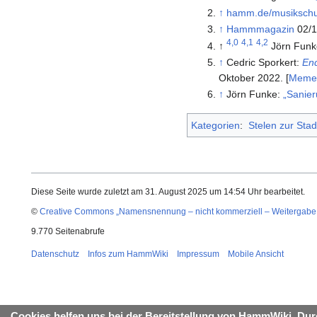
↑
hamm.de/musikschul
↑
Hammmagazin
02/1
4,0
4,1
4,2
↑
Jörn Fun
↑
Cedric Sporkert:
End
Oktober 2022. [
Memen
↑
Jörn Funke:
„Sanier
Kategorien
:
Stelen zur Sta
Diese Seite wurde zuletzt am 31. August 2025 um 14:54 Uhr bearbeitet.
©
Creative Commons „Namensnennung – nicht kommerziell – Weitergabe 
9.770 Seitenabrufe
Datenschutz
Infos zum HammWiki
Impressum
Mobile Ansicht
Cookies helfen uns bei der Bereitstellung von HammWiki. Dur