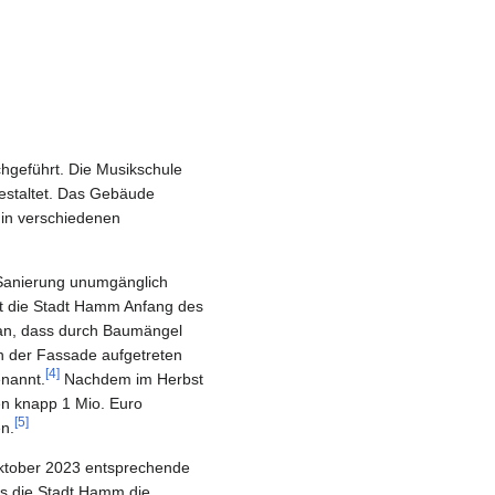
geführt. Die Musikschule
estaltet. Das Gebäude
 in verschiedenen
 Sanierung unumgänglich
lt die Stadt Hamm Anfang des
 an, dass durch Baumängel
n der Fassade aufgetreten
[4]
nannt.
Nachdem im Herbst
en knapp 1 Mio. Euro
[5]
n.
Oktober 2023 entsprechende
ss die Stadt Hamm die