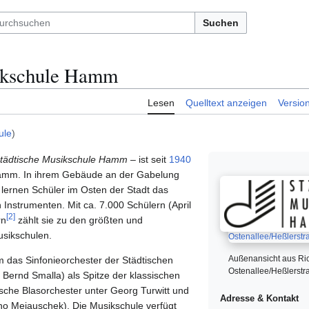
Suchen
sikschule Hamm
Lesen
Quelltext anzeigen
Versio
ule
)
tädtische Musikschule Hamm
– ist seit
1940
 Hamm. In ihrem Gebäude an der Gabelung
lernen Schüler im Osten der Stadt das
Instrumenten. Mit ca. 7.000 Schülern (April
[2]
rn
zählt sie zu den größten und
sikschulen.
Außenansicht aus Ri
m das Sinfonieorchester der Städtischen
Ostenallee/Heßlerstr
Bernd Smalla) als Spitze der klassischen
sche Blasorchester unter Georg Turwitt und
Adresse & Kontakt
no Mejauschek). Die Musikschule verfügt