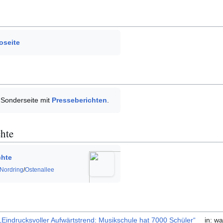
oseite
e Sonderseite mit
Presseberichten
.
chte
chte
Nordring
/
Ostenallee
„Eindrucksvoller Aufwärtstrend: Musikschule hat 7000 Schüler“
in: wa