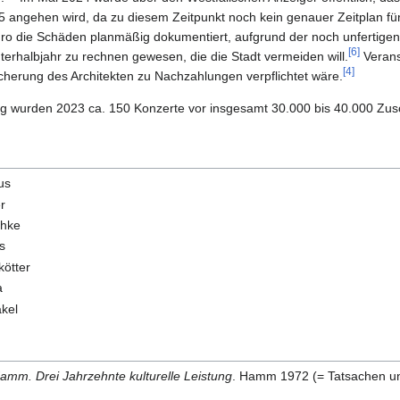
 angehen wird, da zu diesem Zeitpunkt noch kein genauer Zeitplan für
büro die Schäden planmäßig dokumentiert, aufgrund der noch unfertig
[6]
erhalbjahr zu rechnen gewesen, die die Stadt vermeiden will.
Verans
[4]
cherung des Architekten zu Nachzahlungen verpflichtet wäre.
ng wurden 2023 ca. 150 Konzerte vor insgesamt 30.000 bis 40.000 Zu
us
r
chke
s
kötter
a
akel
amm. Drei Jahrzehnte kulturelle Leistung
. Hamm 1972 (= Tatsachen und