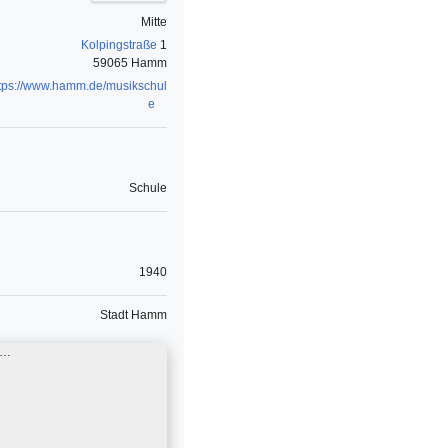
Mitte
Kolpingstraße
1
59065 Hamm
ttps://www.hamm.de/musikschul
e
Schule
1940
Stadt Hamm
 …