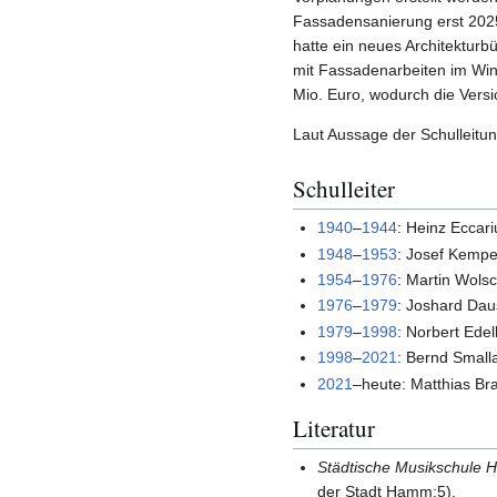
Fassadensanierung erst 2025
hatte ein neues Architektur
mit Fassadenarbeiten im Wint
Mio. Euro, wodurch die Versi
Laut Aussage der Schulleitu
Schulleiter
1940
–
1944
: Heinz Eccari
1948
–
1953
: Josef Kempe
1954
–
1976
: Martin Wols
1976
–
1979
: Joshard Dau
1979
–
1998
: Norbert Edel
1998
–
2021
: Bernd Small
2021
–heute: Matthias Br
Literatur
Städtische Musikschule H
der Stadt Hamm;5).