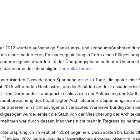
uar 2012 wurden aufwendige Sanierungs- und Umbaumaßnahmen durch
 mit einer moderneren Fassadengestaltung in Form eines Flügels umg
ieder eingeweiht werden. In der Übergangsphase hatte der Unterricht
n, darunter in der ehemaligen
Zentralbibliothek
.
odernisierten Fassade dann Spannungsrisse zu Tage, die später eine
t 2015 währenden Rechtsstreit um die Schäden an der Fassade erhie
ht. Das Dortmunder Landgericht schloss sich der Auffassung der Stadt
Bauüberwachung des beauftragten Architekturbüros Spannungsrisse a
nter anderem ein nicht sachgemäß verbautes Wärmeverbundsystem be
kgezogen wurde, erhielt die Stadt von der Versicherung der Architekt
rnehmen war durch dessen Insolvenz nicht mehr in Regress zu nehme
ollte ursprünglich im Frühjahr 2024 beginnen. Dazu sollten bis Ende 
[4]
.
Im Mai 2024 wurde über den Westfälischen Anzeiger öffentlich, da