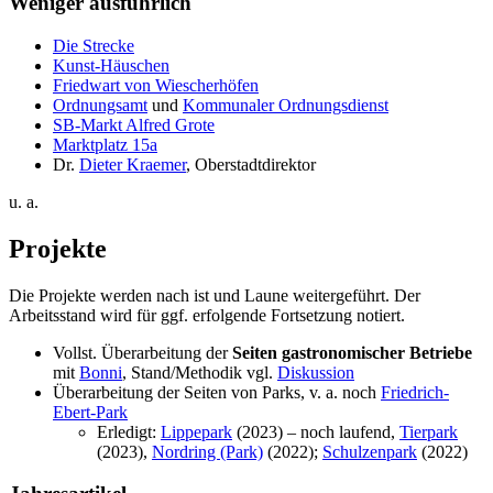
Weniger ausführlich
Die Strecke
Kunst-Häuschen
Friedwart von Wiescherhöfen
Ordnungsamt
und
Kommunaler Ordnungsdienst
SB-Markt Alfred Grote
Marktplatz 15a
Dr.
Dieter Kraemer
, Oberstadtdirektor
u. a.
Projekte
Die Projekte werden nach ist und Laune weitergeführt. Der
Arbeitsstand wird für ggf. erfolgende Fortsetzung notiert.
Vollst. Überarbeitung der
Seiten gastronomischer Betriebe
mit
Bonni
, Stand/Methodik vgl.
Diskussion
Überarbeitung der Seiten von Parks, v. a. noch
Friedrich-
Ebert-Park
Erledigt:
Lippepark
(2023) – noch laufend,
Tierpark
(2023),
Nordring (Park)
(2022);
Schulzenpark
(2022)