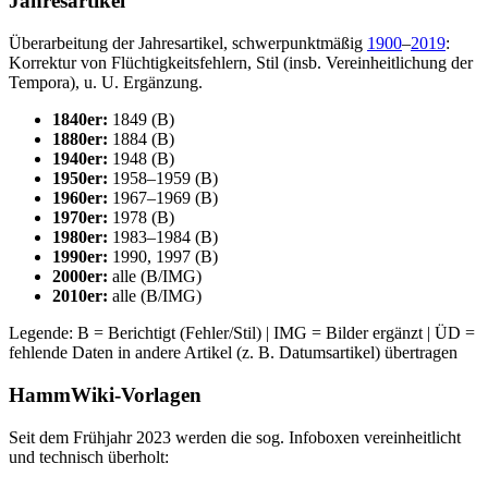
Jahresartikel
Überarbeitung der Jahresartikel, schwerpunktmäßig
1900
–
2019
:
Korrektur von Flüchtigkeitsfehlern, Stil (insb. Vereinheitlichung der
Tempora), u. U. Ergänzung.
1840er:
1849 (B)
1880er:
1884 (B)
1940er:
1948 (B)
1950er:
1958–1959 (B)
1960er:
1967–1969 (B)
1970er:
1978 (B)
1980er:
1983–1984 (B)
1990er:
1990, 1997 (B)
2000er:
alle (B/IMG)
2010er:
alle (B/IMG)
Legende: B = Berichtigt (Fehler/Stil) | IMG = Bilder ergänzt | ÜD =
fehlende Daten in andere Artikel (z. B. Datumsartikel) übertragen
HammWiki-Vorlagen
Seit dem Frühjahr 2023 werden die sog. Infoboxen vereinheitlicht
und technisch überholt: