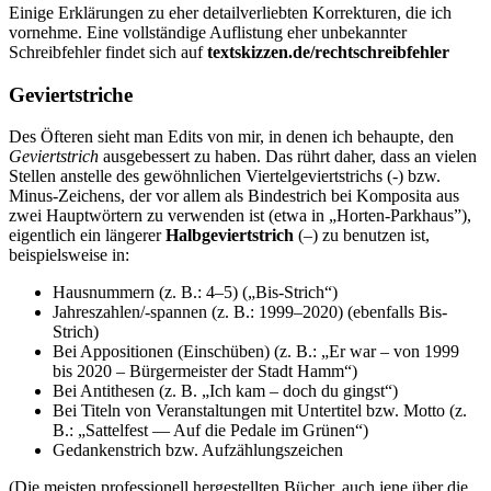
Einige Erklärungen zu eher detailverliebten Korrekturen, die ich
vornehme. Eine vollständige Auflistung eher unbekannter
Schreibfehler findet sich auf
textskizzen.de/rechtschreibfehler
Geviertstriche
Des Öfteren sieht man Edits von mir, in denen ich behaupte, den
Geviertstrich
ausgebessert zu haben. Das rührt daher, dass an vielen
Stellen anstelle des gewöhnlichen Viertelgeviertstrichs (-) bzw.
Minus-Zeichens, der vor allem als Bindestrich bei Komposita aus
zwei Hauptwörtern zu verwenden ist (etwa in „Horten-Parkhaus”),
eigentlich ein längerer
Halbgeviertstrich
(–) zu benutzen ist,
beispielsweise in:
Hausnummern (z. B.: 4–5) („Bis-Strich“)
Jahreszahlen/-spannen (z. B.: 1999–2020) (ebenfalls Bis-
Strich)
Bei Appositionen (Einschüben) (z. B.: „Er war – von 1999
bis 2020 – Bürgermeister der Stadt Hamm“)
Bei Antithesen (z. B. „Ich kam – doch du gingst“)
Bei Titeln von Veranstaltungen mit Untertitel bzw. Motto (z.
B.: „Sattelfest — Auf die Pedale im Grünen“)
Gedankenstrich bzw. Aufzählungszeichen
(Die meisten professionell hergestellten Bücher, auch jene über die