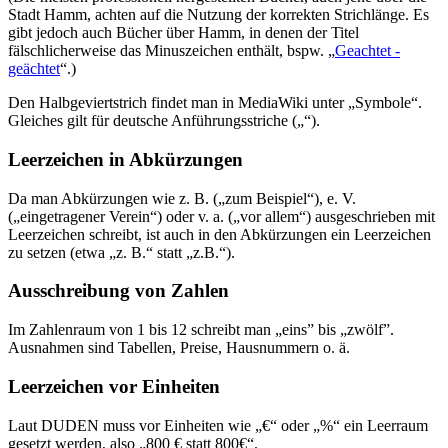
Stadt Hamm, achten auf die Nutzung der korrekten Strichlänge. Es
gibt jedoch auch Bücher über Hamm, in denen der Titel
fälschlicherweise das Minuszeichen enthält, bspw. „
Geachtet -
geächtet
“.)
Den Halbgeviertstrich findet man in MediaWiki unter „Symbole“.
Gleiches gilt für deutsche Anführungsstriche („“).
Leerzeichen in Abkürzungen
Da man Abkürzungen wie z. B. („zum Beispiel“), e. V.
(„eingetragener Verein“) oder v. a. („vor allem“) ausgeschrieben mit
Leerzeichen schreibt, ist auch in den Abkürzungen ein Leerzeichen
zu setzen (etwa „z. B.“ statt „z.B.“).
Ausschreibung von Zahlen
Im Zahlenraum von 1 bis 12 schreibt man „eins” bis „zwölf”.
Ausnahmen sind Tabellen, Preise, Hausnummern o. ä.
Leerzeichen vor Einheiten
Laut DUDEN muss vor Einheiten wie „€“ oder „%“ ein Leerraum
gesetzt werden, also „800 € statt 800€“.