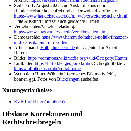
Archiv:
https://verkehrsverein-hamm.de/hamm-magazin/
Seit dem 1. August 2022 sind Auskünfte aus dem
Handelsregister kostenfrei und als Download verfügbar:
https://www.handelsregister.de/rp_web/erweitertesuche.xhtml
– die Auskunft umfasst auch gelöschte Firmen
Verkehrsdaten/Vekehrsbelastung:
https://www.strassen.nrw.de/de/verkehrsdaten.html
Demographie:
https://www.hamm.de/rathaus-politik/finanzen-
und-statistik/hamm-in-zahlen
Arbeitsmarkt:
Halbjahresberichte
der Agentur für Arbeit
Hamm
Bilder:
https://commons.wikimedia.org/wiki/Category:Hamm
Luftbilder:
https://luftbilder.geoportal.ruhr/
, Schrägluftbilder:
https://luftbilder.rvr.ruhr/portal/home
Wenn dem HammWiki ein historisches Bildmotiv fehlt,
können ggf. Fotos von
Blickfängen
aushelfen.
Nutzungserlaubnisse
RVR Luftbilder (archiviert)
Obskure Korrekturen und
Rechtschreibregeln