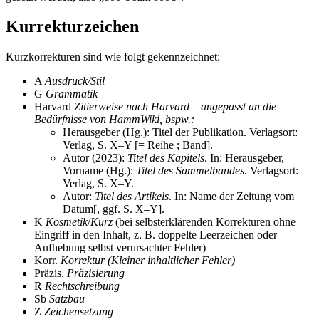
Kurrekturzeichen
Kurzkorrekturen sind wie folgt gekennzeichnet:
A
Ausdruck/Stil
G
Grammatik
Harvard
Zitierweise nach Harvard – angepasst an die
Bedürfnisse von HammWiki, bspw.:
Herausgeber (Hg.): Titel der Publikation. Verlagsort:
Verlag, S. X–Y [= Reihe ; Band].
Autor (2023):
Titel des Kapitels
. In: Herausgeber,
Vorname (Hg.):
Titel des Sammelbandes
. Verlagsort:
Verlag, S. X–Y.
Autor:
Titel des Artikels
. In: Name der Zeitung vom
Datum[, ggf. S. X–Y].
K
Kosmetik
/
Kurz
(bei selbsterklärenden Korrekturen ohne
Eingriff in den Inhalt, z. B. doppelte Leerzeichen oder
Aufhebung selbst verursachter Fehler)
Korr.
Korrektur (Kleiner inhaltlicher Fehler)
Präzis.
Präzisierung
R
Rechtschreibung
Sb
Satzbau
Z
Zeichensetzung