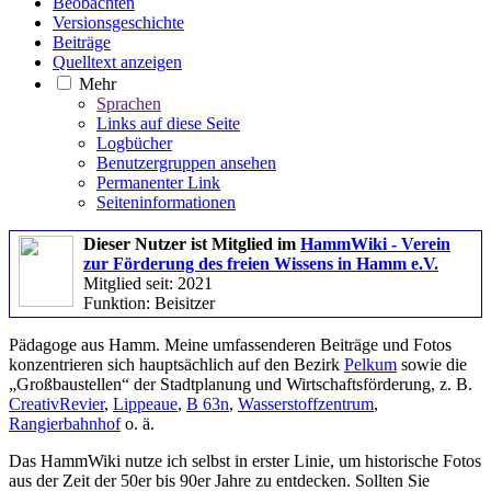
Beobachten
Versionsgeschichte
Beiträge
Quelltext anzeigen
Mehr
Sprachen
Links auf diese Seite
Logbücher
Benutzergruppen ansehen
Permanenter Link
Seiten­­informationen
Dieser Nutzer ist Mitglied im
HammWiki - Verein
zur Förderung des freien Wissens in Hamm e.V.
Mitglied seit: 2021
Funktion: Beisitzer
Pädagoge aus Hamm. Meine umfassenderen Beiträge und Fotos
konzentrieren sich hauptsächlich auf den Bezirk
Pelkum
sowie die
„Großbaustellen“ der Stadtplanung und Wirtschaftsförderung, z. B.
CreativRevier
,
Lippeaue
,
B 63n
,
Wasserstoffzentrum
,
Rangierbahnhof
o. ä.
Das HammWiki nutze ich selbst in erster Linie, um historische Fotos
aus der Zeit der 50er bis 90er Jahre zu entdecken. Sollten Sie