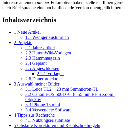
Interesse an einem
meiner
Fotomotive haben, stelle ich Ihnen gerne
nach Rücksprache eine hochauflösende Version unentgeltlich bereit.
Inhaltsverzeichnis
1
Neue Artikel
1.1
Weniger ausführlich
2
Projekte
2.1
Jahresartikel
2.2
HammWiki-Vorlagen
2.3
Hammmagazin
2.4
Geplant
2.5
Abgeschlossen
2.5.1
Vorlagen
2.6
Dauerprojekte
3
Auswahl meiner Bilder
3.1
Leica TL2 + 23 mm Summicron-TL
3.2
Canon EOS 500D + 18–55 mm EF-S Zoom-
Objektiv
3.3
iPhone 13 mini
3.4
Verwendete Software
4
Tipps zur Recherche
4.1
Nutzungserlaubnisse
5
Obskure Korrekturen und Rechtschreibregeln