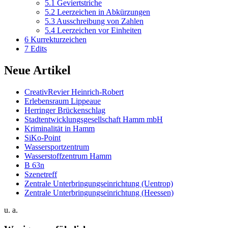
5.1
Geviertstriche
5.2
Leerzeichen in Abkürzungen
5.3
Ausschreibung von Zahlen
5.4
Leerzeichen vor Einheiten
6
Kurrekturzeichen
7
Edits
Neue Artikel
CreativRevier Heinrich-Robert
Erlebensraum Lippeaue
Herringer Brückenschlag
Stadtentwicklungsgesellschaft Hamm mbH
Kriminalität in Hamm
SiKo-Point
Wassersportzentrum
Wasserstoffzentrum Hamm
B 63n
Szenetreff
Zentrale Unterbringungseinrichtung (Uentrop)
Zentrale Unterbringungseinrichtung (Heessen)
u. a.