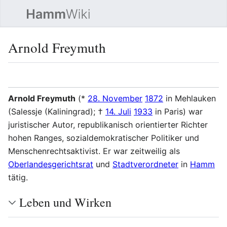
Such
Arnold Freymuth
Sprache
Beobacht
Quel
Arnold Freymuth
(*
28. November
1872
in Mehlauken
(Salessje (Kaliningrad); †
14. Juli
1933
in Paris) war
juristischer Autor, republikanisch orientierter Richter
hohen Ranges, sozialdemokratischer Politiker und
Menschenrechtsaktivist. Er war zeitweilig als
Oberlandesgerichtsrat
und
Stadtverordneter
in
Hamm
tätig.
Leben und Wirken