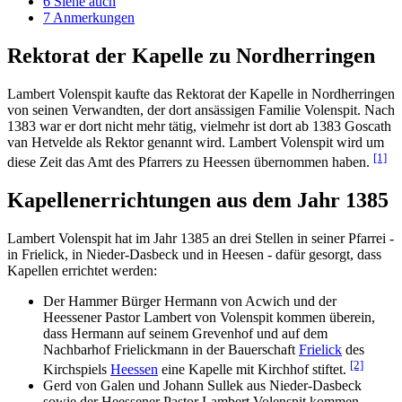
6
Siehe auch
7
Anmerkungen
Rektorat der Kapelle zu Nordherringen
Lambert Volenspit kaufte das Rektorat der Kapelle in Nordherringen
von seinen Verwandten, der dort ansässigen Familie Volenspit. Nach
1383 war er dort nicht mehr tätig, vielmehr ist dort ab 1383 Goscath
van Hetvelde als Rektor genannt wird. Lambert Volenspit wird um
[1]
diese Zeit das Amt des Pfarrers zu Heessen übernommen haben.
Kapellenerrichtungen aus dem Jahr 1385
Lambert Volenspit hat im Jahr 1385 an drei Stellen in seiner Pfarrei -
in Frielick, in Nieder-Dasbeck und in Heesen - dafür gesorgt, dass
Kapellen errichtet werden:
Der Hammer Bürger Hermann von Acwich und der
Heessener Pastor Lambert von Volenspit kommen überein,
dass Hermann auf seinem Grevenhof und auf dem
Nachbarhof Frielickmann in der Bauerschaft
Frielick
des
[2]
Kirchspiels
Heessen
eine Kapelle mit Kirchhof stiftet.
Gerd von Galen und Johann Sullek aus Nieder-Dasbeck
sowie der Heessener Pastor Lambert Volenspit kommen