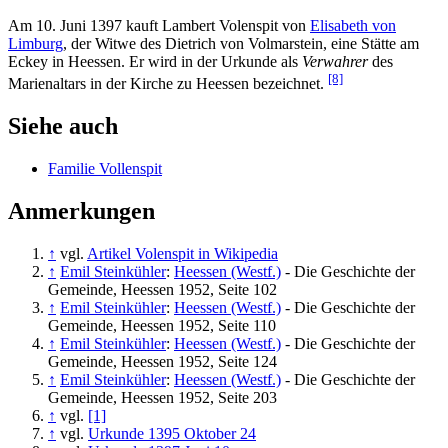
Am 10. Juni 1397 kauft Lambert Volenspit von
Elisabeth von
Limburg
, der Witwe des Dietrich von Volmarstein, eine Stätte am
Eckey in Heessen. Er wird in der Urkunde als
Verwahrer
des
[8]
Marienaltars in der Kirche zu Heessen bezeichnet.
Siehe auch
Familie Vollenspit
Anmerkungen
↑
vgl.
Artikel Volenspit in Wikipedia
↑
Emil Steinkühler
:
Heessen (Westf.)
- Die Geschichte der
Gemeinde, Heessen 1952, Seite 102
↑
Emil Steinkühler
:
Heessen (Westf.)
- Die Geschichte der
Gemeinde, Heessen 1952, Seite 110
↑
Emil Steinkühler
:
Heessen (Westf.)
- Die Geschichte der
Gemeinde, Heessen 1952, Seite 124
↑
Emil Steinkühler
:
Heessen (Westf.)
- Die Geschichte der
Gemeinde, Heessen 1952, Seite 203
↑
vgl.
[1]
↑
vgl.
Urkunde 1395 Oktober 24