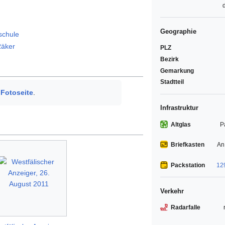
Geographie
schule
äker
PLZ
Bezirk
Gemarkung
Stadtteil
e
Fotoseite
.
Infrastruktur
Altglas
P
Briefkasten
An
Packstation
12
Verkehr
Radarfalle