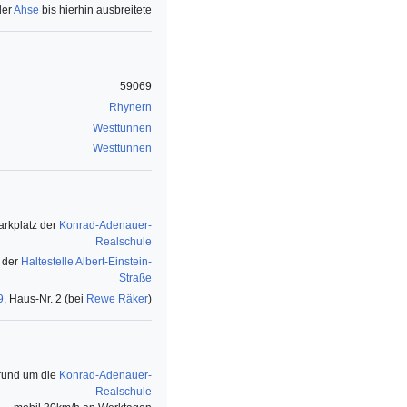
der
Ahse
bis hierhin ausbreitete
59069
Rhynern
Westtünnen
Westtünnen
arkplatz der
Konrad-Adenauer-
Realschule
 der
Haltestelle Albert-Einstein-
Straße
9
, Haus-Nr. 2 (bei
Rewe Räker
)
rund um die
Konrad-Adenauer-
Realschule