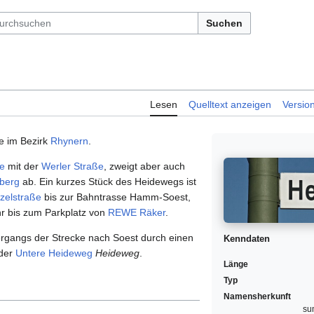
Suchen
Lesen
Quelltext anzeigen
Versio
ße im Bezirk
Rhynern
.
e
mit der
Werler Straße
, zweigt aber auch
berg
ab. Ein kurzes Stück des Heidewegs ist
zelstraße
bis zur Bahntrasse Hamm-Soest,
hr bis zum Parkplatz von
REWE
Räker
.
rgangs der Strecke nach Soest durch einen
Kenndaten
 der
Untere Heideweg
Heideweg
.
Länge
Typ
Namensherkunft
su