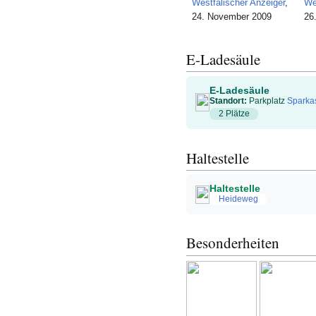
Westfälischer Anzeiger
,
We
24. November 2009
26
E-Ladesäule
E-Ladesäule
Standort:
Parkplatz
Sparka
2 Plätze
Haltestelle
Haltestelle
Heideweg
Besonderheiten