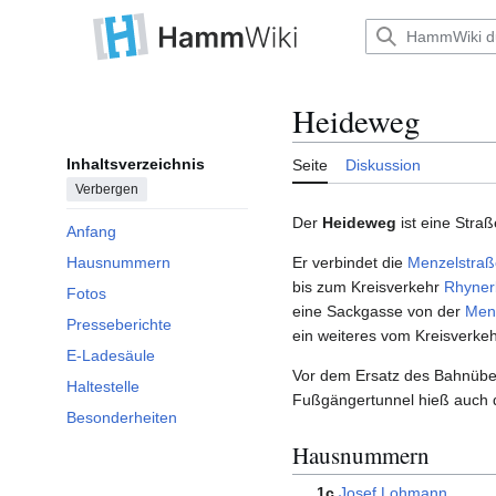
Zum
Inhalt
Hauptmenü
springen
Heideweg
Inhaltsverzeichnis
Seite
Diskussion
Verbergen
Der
Heideweg
ist eine Stra
Anfang
Er verbindet die
Menzelstraß
Hausnummern
bis zum Kreisverkehr
Rhyner
Fotos
eine Sackgasse von der
Men
Presseberichte
ein weiteres vom Kreisverke
E-Ladesäule
Vor dem Ersatz des Bahnübe
Haltestelle
Fußgängertunnel hieß auch
Besonderheiten
Hausnummern
1c
Josef Lohmann