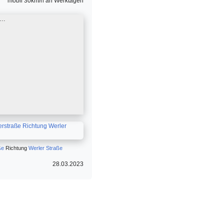
mobil 30km/h an Werktagen
 …
ße
Richtung
Werler Straße
28.03.2023