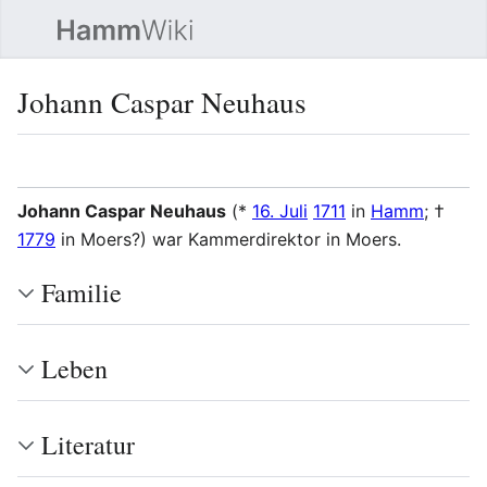
Such
Johann Caspar Neuhaus
Sprache
Beobacht
Quel
Johann Caspar Neuhaus
(*
16. Juli
1711
in
Hamm
; †
1779
in Moers?) war Kammerdirektor in Moers.
Familie
Leben
Literatur