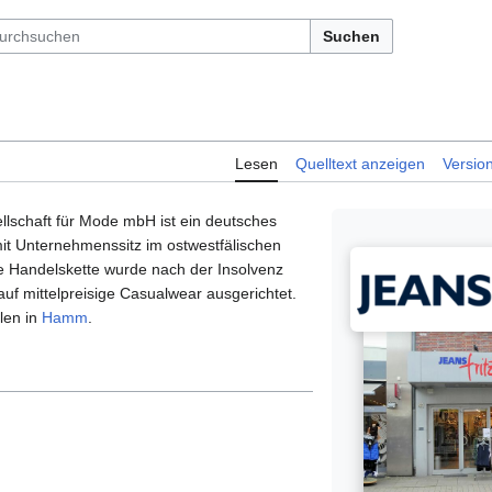
Suchen
Lesen
Quelltext anzeigen
Versio
lschaft für Mode mbH ist ein deutsches
 Unternehmenssitz im ostwestfälischen
ive Handelskette wurde nach der Insolvenz
uf mittelpreisige Casualwear ausgerichtet.
alen in
Hamm
.