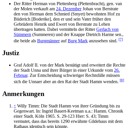
Der Ritter Herman von Plettenberg (Plettenbracht), gen. van
der Molen verkauft am
24. Dezember
Johan von Berstrate
den von Herman dem Schmied (Smyet) bewohnten Hof zu
Büderich [Boderike], den er und sein Vater früher den
Gebrüdern Henrik und Ewert von Berstrate zu Lehen
übertragen hatten. Dabei vermitteln der Ritter
Gerlach von
Sümmern
(Summeren) und der Knappe Dietrich Harme sen.,
[7]
die beide als
Burgmänner
auf
Burg Mark
anzusehen sind.
Justiz
Graf Adolf II. von der Mark bestätigt und erweitert die Rechte
der Stadt Unna und ihrer Bürger in einer Urkunde vom
26.
Februar
. Zur Entscheidung schwieriger Rechtsfälle müssen
[8]
sich die Unnaer aber an den Rat der Stadt Hamm wenden.
Anmerkungen
↑
Willy Timm: Die Stadt Hamm von ihrer Gründung bis zu
Gegenwart. In: Ingrid Bauert-Keetman u.a.: Hamm. Chronik
einer Stadt. Köln 1965. S. 29-123 Hier: S. 43; Timm
vermutet, dass das bereits 1290 erwähnte Gildehaus mit dem
Rathaus identisch sein könnte.