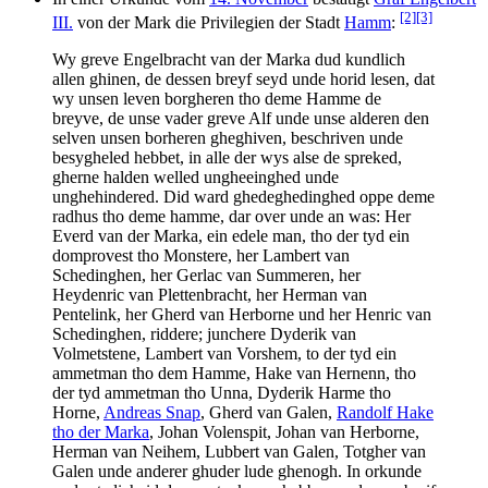
[2]
[3]
III.
von der Mark die Privilegien der Stadt
Hamm
:
Wy greve Engelbracht van der Marka dud kundlich
allen ghinen, de dessen breyf seyd unde horid lesen, dat
wy unsen leven borgheren tho deme Hamme de
breyve, de unse vader greve Alf unde unse alderen den
selven unsen borheren gheghiven, beschriven unde
besygheled hebbet, in alle der wys alse de spreked,
gherne halden welled ungheeinghed unde
unghehindered. Did ward ghedeghedinghed oppe deme
radhus tho deme hamme, dar over unde an was: Her
Everd van der Marka, ein edele man, tho der tyd ein
domprovest tho Monstere, her Lambert van
Schedinghen, her Gerlac van Summeren, her
Heydenric van Plettenbracht, her Herman van
Pentelink, her Gherd van Herborne und her Henric van
Schedinghen, riddere; junchere Dyderik van
Volmetstene, Lambert van Vorshem, to der tyd ein
ammetman tho dem Hamme, Hake van Hernenn, tho
der tyd ammetman tho Unna, Dyderik Harme tho
Horne,
Andreas Snap
, Gherd van Galen,
Randolf Hake
tho der Marka
, Johan Volenspit, Johan van Herborne,
Herman van Neihem, Lubbert van Galen, Totgher van
Galen unde anderer ghuder lude ghenogh. In orkunde