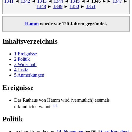
1341
◄
1342
◄
1343
◄
1344
◄
1345
◄◄
1346
►►
1347
►
1348
►
1349
►
1350
►
1351
Hamm
wurde vor 120 Jahren gegründet.
Inhaltsverzeichnis
1
Ereignisse
2
Politik
3
Wirtschaft
4
Justiz
5
Anmerkungen
Ereignisse
Das Rathaus von Hamm wird (vermutlich) erstmals
[1]
urkundlich erwähnt.
Politik
In einer Urkunde vom
14. November
bestätigt
Graf Engelbert