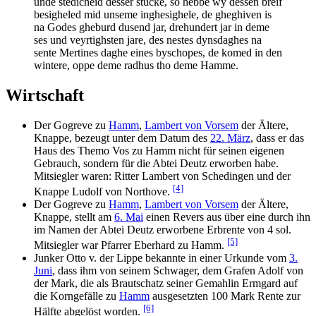
unde stedicheid desser stucke, so hebbe wy dessen breif
besigheled mid unseme inghesighele, de gheghiven is
na Godes gheburd dusend jar, drehundert jar in deme
ses und veyrtighsten jare, des nestes dynsdaghes na
sente Mertines daghe eines byschopes, de komed in den
wintere, oppe deme radhus tho deme Hamme.
Wirtschaft
Der Gogreve zu
Hamm
,
Lambert von Vorsem
der Ältere,
Knappe, bezeugt unter dem Datum des
22. März
, dass er das
Haus des Themo Vos zu Hamm nicht für seinen eigenen
Gebrauch, sondern für die Abtei Deutz erworben habe.
Mitsiegler waren: Ritter Lambert von Schedingen und der
[4]
Knappe Ludolf von Northove.
Der Gogreve zu
Hamm
,
Lambert von Vorsem
der Ältere,
Knappe, stellt am
6. Mai
einen Revers aus über eine durch ihn
im Namen der Abtei Deutz erworbene Erbrente von 4 sol.
[5]
Mitsiegler war Pfarrer Eberhard zu Hamm.
Junker Otto v. der Lippe bekannte in einer Urkunde vom
3.
Juni
, dass ihm von seinem Schwager, dem Grafen Adolf von
der Mark, die als Brautschatz seiner Gemahlin Ermgard auf
die Korngefälle zu
Hamm
ausgesetzten 100 Mark Rente zur
[6]
Hälfte abgelöst worden.