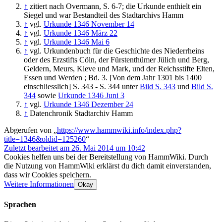
↑
zitiert nach Overmann, S. 6-7; die Urkunde enthielt ein
Siegel und war Bestandteil des Stadtarchivs Hamm
↑
vgl.
Urkunde 1346 November 14
↑
vgl.
Urkunde 1346 März 22
↑
vgl.
Urkunde 1346 Mai 6
↑
vgl. Urkundenbuch für die Geschichte des Niederrheins
oder des Erzstifts Cöln, der Fürstenthümer Jülich und Berg,
Geldern, Meurs, Kleve und Mark, und der Reichsstifte Elten,
Essen und Werden ; Bd. 3. [Von dem Jahr 1301 bis 1400
einschliesslich] S. 343 - S. 344 unter
Bild S. 343
und
Bild S.
344
sowie
Urkunde 1346 Juni 3
↑
vgl.
Urkunde 1346 Dezember 24
↑
Datenchronik Stadtarchiv Hamm
Abgerufen von „
https://www.hammwiki.info/index.php?
title=1346&oldid=125260
“
Zuletzt bearbeitet am 26. Mai 2014 um 10:42
Cookies helfen uns bei der Bereitstellung von HammWiki. Durch
die Nutzung von HammWiki erklärst du dich damit einverstanden,
dass wir Cookies speichern.
Weitere Informationen
Okay
Sprachen