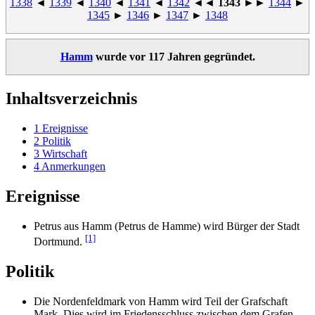
1338
◄
1339
◄
1340
◄
1341
◄
1342
◄◄
1343
►►
1344
►
1345
►
1346
►
1347
►
1348
Hamm
wurde vor 117 Jahren gegründet.
Inhaltsverzeichnis
1
Ereignisse
2
Politik
3
Wirtschaft
4
Anmerkungen
Ereignisse
Petrus aus Hamm (Petrus de Hamme) wird Bürger der Stadt
[1]
Dortmund.
Politik
Die Nordenfeldmark von Hamm wird Teil der Grafschaft
Mark. Dies wird im Friedensschluss zwischen dem Grafen