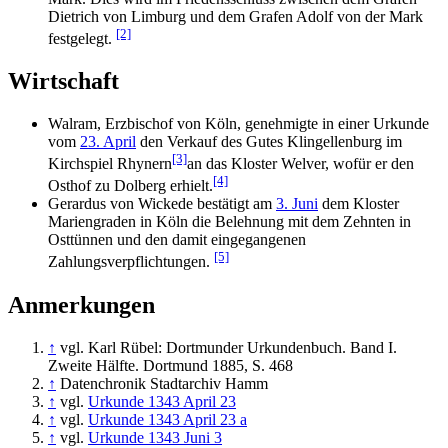
Dietrich von Limburg und dem Grafen Adolf von der Mark
[2]
festgelegt.
Wirtschaft
Walram, Erzbischof von Köln, genehmigte in einer Urkunde
vom
23. April
den Verkauf des Gutes Klingellenburg im
[3]
Kirchspiel Rhynern
an das Kloster Welver, wofür er den
[4]
Osthof zu Dolberg erhielt.
Gerardus von Wickede bestätigt am
3. Juni
dem Kloster
Mariengraden in Köln die Belehnung mit dem Zehnten in
Osttünnen und den damit eingegangenen
[5]
Zahlungsverpflichtungen.
Anmerkungen
↑
vgl. Karl Rübel: Dortmunder Urkundenbuch. Band I.
Zweite Hälfte. Dortmund 1885, S. 468
↑
Datenchronik Stadtarchiv Hamm
↑
vgl.
Urkunde 1343 April 23
↑
vgl.
Urkunde 1343 April 23 a
↑
vgl.
Urkunde 1343 Juni 3