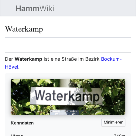
Such
Waterkamp
Sprache
Beobacht
Quel
Der
Waterkamp
ist eine Straße im Bezirk
Bockum-
Hövel
.
Kenndaten
Länge
740m