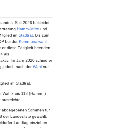
bandes. Seit 2026 bekleidet
vertretung
Hamm-Mitte
und
Mitglied im
Stadtrat
. Bis zum
DP bei der
Kommunalwahl
e er diese Tätigkeit beenden.
4 als
ktiv. Im Jahr 2020 schied er
og jedoch nach der
Wahl
nur
lied im Stadtrat.
im Wahlkreis 118 (Hamm I)
t ausreichte.
er abgegebenen Stimmen für
 der Landesliste gewählt.
ldorfer Landtag einziehen.