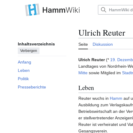
Zum
Inhalt
Hauptmenü
springen
Ulrich Reuter
Inhaltsverzeichnis
Seite
Diskussion
Verbergen
Ulrich Reuter
(*
19. Dezemb
Anfang
Landtages von Nordrhein-West
Leben
Mitte
sowie Mitglied im
Stadt
Politik
Leben
Presseberichte
Reuter wuchs in
Hamm
auf u
Ausbildung zum Verlagskaufm
Betriebswirtschaft an der Ve
er stellvertretender Anzeige
Reuter ist verheiratet und V
Gesangsverein.