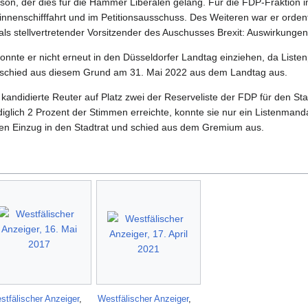
erson, der dies für die Hammer Liberalen gelang. Für die FDP-Fraktion i
nnenschifffahrt und im Petitionsausschuss. Des Weiteren war er ordent
s stellvertretender Vorsitzender des Auschusses Brexit: Auswirkungen
nnte er nicht erneut in den Düsseldorfer Landtag einziehen, da Listenp
r schied aus diesem Grund am 31. Mai 2022 aus dem Landtag aus.
kandidierte Reuter auf Platz zwei der Reserveliste der FDP für den Stad
diglich 2 Prozent der Stimmen erreichte, konnte sie nur ein Listenmand
en Einzug in den Stadtrat und schied aus dem Gremium aus.
stfälischer Anzeiger
,
Westfälischer Anzeiger
,