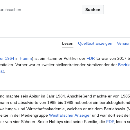
Suchen
Lesen
Quelltext anzeigen
Versio
er
1964
in
Hamm
) ist ein Hammer Politiker der
FDP
. Er war von 2017 b
falen. Vorher war er zweiter stellvertretender Vorsitzender der
Bezirk
rat
.
nd machte sein Abitur im Jahr 1984. Anschließend machte er von 1985
ann und absolvierte von 1985 bis 1989 nebenbei ein berufsbegleiten
rwaltungs- und Wirtschaftsakademie, welches er mit dem Betriebswirt 
nleiter in der Mediengruppe
Westfälischer Anzeiger
und war dort seit dem
ater von vier Söhnen. Seine Hobbys sind seine Familie, die
FDP
, lesen 