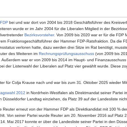
FDP
bei und war dort von 2004 bis 2018 Geschäftsführer des Kreisver
iteren wurde er im Jahr 2004 für die Liberalen Mitglied in der Bezirks
llvertretender
Bezirksvorsteher
. Von 2009 bis 2020 war er für die FDP 
rem Fraktionsgeschäftsführer der Hammer FDP-Ratsfraktion. Da die F
sstatus verloren hatte, dazu werden drei Sitze im Rat benötigt, musst
uter des Weiteren im
Rechnungsprüfungsausschuss
(von 2009 bis 201
g. Außerdem war er von 2009 bis 2014 im Haupt- und Finanzausschuss a
bei der Listenwahl der Liberalen auf Platz vier gewählt wurde. Diese z
er für Colja Krause nach und war bis zum 31. Oktober 2025 wieder Mitg
tagswahl 2012
in Nordrhein-Westfalen als Direktmandat seiner Partei 
n Düsseldorfer Landtag einziehen, da Platz 39 auf der Landesliste nich
 Reuter erneut von der Hammer FDP als Direktkandidat mit 100 % d
lt. Von seiner Partei wurde Reuter am 20. November 2016 auf Platz 28
4. Mai 2017 konnte er über die Landesliste seiner Partei in den Düsse