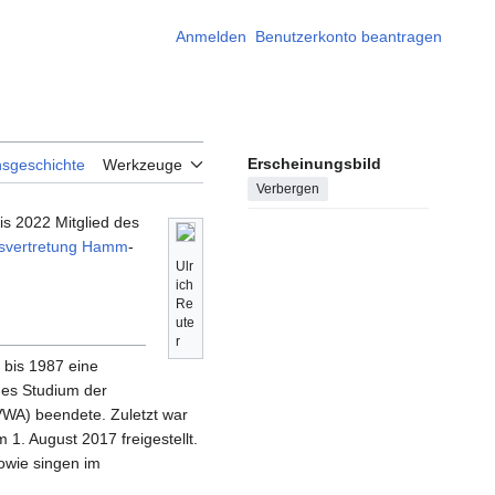
Anmelden
Benutzerkonto beantragen
Erscheinungsbild
nsgeschichte
Werkzeuge
Verbergen
is 2022 Mitglied des
svertretung
Hamm
-
Ulr
ich
Re
ute
r
 bis 1987 eine
des Studium der
(VWA) beendete. Zuletzt war
 1. August 2017 freigestellt.
sowie singen im