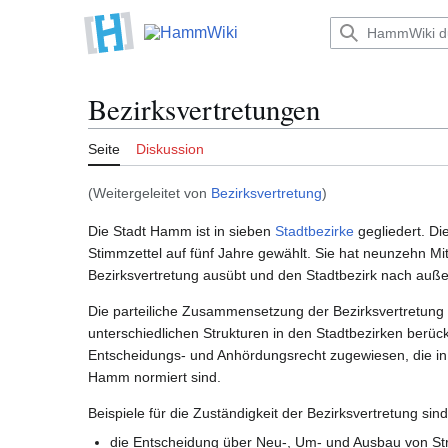
Zum
Inhalt
Hauptmenü
springen
Bezirksvertretungen
Seite
Diskussion
(Weitergeleitet von
Bezirksvertretung
)
Die Stadt Hamm ist in sieben
Stadtbezirke
gegliedert. Di
Stimmzettel auf fünf Jahre gewählt. Sie hat neunzehn Mit
Bezirksvertretung ausübt und den Stadtbezirk nach außen
Die parteiliche Zusammensetzung der Bezirksvertretung k
unterschiedlichen Strukturen in den Stadtbezirken berück
Entscheidungs- und Anhördungsrecht zugewiesen, die in
Hamm normiert sind.
Beispiele für die Zuständigkeit der Bezirksvertretung sind
die Entscheidung über Neu-, Um- und Ausbau von St