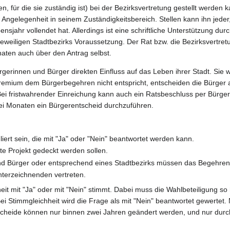
, für die sie zuständig ist) bei der Bezirksvertretung gestellt werden k
ngelegenheit in seinem Zuständigkeitsbereich. Stellen kann ihn jeder, 
ahr vollendet hat. Allerdings ist eine schriftliche Unterstützung durc
weiligen Stadtbezirks Voraussetzung. Der Rat bzw. die Bezirksvertret
naten auch über den Antrag selbst.
erinnen und Bürger direkten Einfluss auf das Leben ihrer Stadt. Sie 
Gremium dem Bürgerbegehren nicht entspricht, entscheiden die Bürger 
Bei fristwahrender Einreichung kann auch ein Ratsbeschluss per Bürge
rei Monaten ein Bürgerentscheid durchzuführen.
iert sein, die mit "Ja" oder "Nein" beantwortet werden kann.
e Projekt gedeckt werden sollen.
d Bürger oder entsprechend eines Stadtbezirks müssen das Begehren
terzeichnenden vertreten.
eit mit "Ja" oder mit "Nein" stimmt. Dabei muss die Wahlbeteiligung so
ei Stimmgleichheit wird die Frage als mit "Nein" beantwortet gewertet. 
tscheide können nur binnen zwei Jahren geändert werden, und nur dur