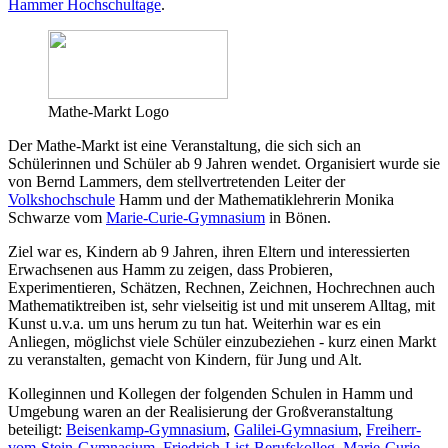
Hammer Hochschultage
.
Mathe-Markt Logo
Der Mathe-Markt ist eine Veranstaltung, die sich sich an
Schülerinnen und Schüler ab 9 Jahren wendet. Organisiert wurde sie
von Bernd Lammers, dem stellvertretenden Leiter der
Volkshochschule
Hamm und der Mathematiklehrerin Monika
Schwarze vom
Marie-Curie-Gymnasium
in Bönen.
Ziel war es, Kindern ab 9 Jahren, ihren Eltern und interessierten
Erwachsenen aus Hamm zu zeigen, dass Probieren,
Experimentieren, Schätzen, Rechnen, Zeichnen, Hochrechnen auch
Mathematiktreiben ist, sehr vielseitig ist und mit unserem Alltag, mit
Kunst u.v.a. um uns herum zu tun hat. Weiterhin war es ein
Anliegen, möglichst viele Schüler einzubeziehen - kurz einen Markt
zu veranstalten, gemacht von Kindern, für Jung und Alt.
Kolleginnen und Kollegen der folgenden Schulen in Hamm und
Umgebung waren an der Realisierung der Großveranstaltung
beteiligt:
Beisenkamp-Gymnasium
,
Galilei-Gymnasium
,
Freiherr-
vom-Stein-Gymnasium
,
Friedrich-List-Berufskolleg
,
Marie-Curie-