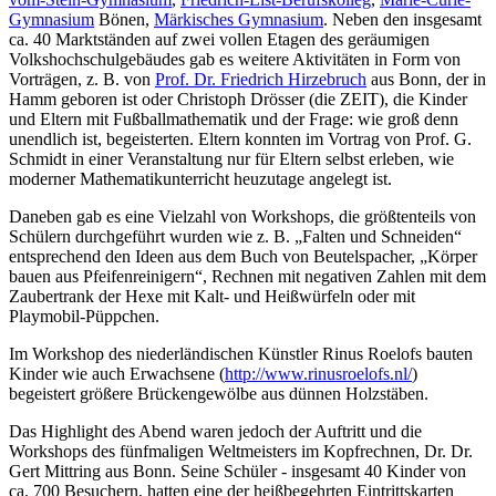
Gymnasium
Bönen,
Märkisches Gymnasium
. Neben den insgesamt
ca. 40 Marktständen auf zwei vollen Etagen des geräumigen
Volkshochschulgebäudes gab es weitere Aktivitäten in Form von
Vorträgen, z. B. von
Prof. Dr. Friedrich Hirzebruch
aus Bonn, der in
Hamm geboren ist oder Christoph Drösser (die ZEIT), die Kinder
und Eltern mit Fußballmathematik und der Frage: wie groß denn
unendlich ist, begeisterten. Eltern konnten im Vortrag von Prof. G.
Schmidt in einer Veranstaltung nur für Eltern selbst erleben, wie
moderner Mathematikunterricht heuzutage angelegt ist.
Daneben gab es eine Vielzahl von Workshops, die größtenteils von
Schülern durchgeführt wurden wie z. B. „Falten und Schneiden“
entsprechend den Ideen aus dem Buch von Beutelspacher, „Körper
bauen aus Pfeifenreinigern“, Rechnen mit negativen Zahlen mit dem
Zaubertrank der Hexe mit Kalt- und Heißwürfeln oder mit
Playmobil-Püppchen.
Im Workshop des niederländischen Künstler Rinus Roelofs bauten
Kinder wie auch Erwachsene (
http://www.rinusroelofs.nl/
)
begeistert größere Brückengewölbe aus dünnen Holzstäben.
Das Highlight des Abend waren jedoch der Auftritt und die
Workshops des fünfmaligen Weltmeisters im Kopfrechnen, Dr. Dr.
Gert Mittring aus Bonn. Seine Schüler - insgesamt 40 Kinder von
ca. 700 Besuchern, hatten eine der heißbegehrten Eintrittskarten