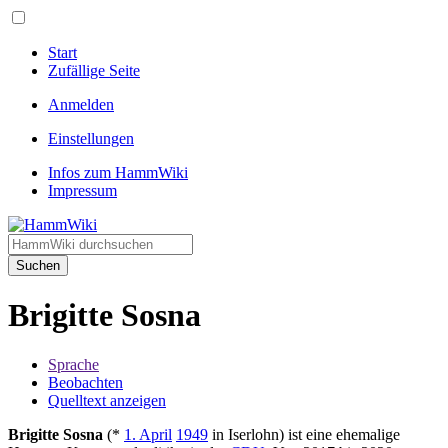
Start
Zufällige Seite
Anmelden
Einstellungen
Infos zum HammWiki
Impressum
Suchen
Brigitte Sosna
Sprache
Beobachten
Quelltext anzeigen
Brigitte Sosna
(*
1. April
1949
in Iserlohn) ist eine ehemalige