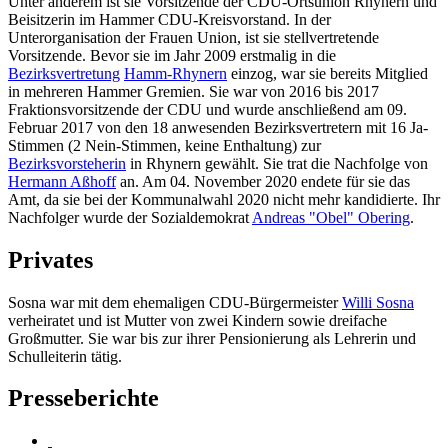
Unter anderem ist sie Vorsitzende der CDU-Ortsunion Rhynern und
Beisitzerin im Hammer CDU-Kreisvorstand. In der
Unterorganisation der Frauen Union, ist sie stellvertretende
Vorsitzende. Bevor sie im Jahr 2009 erstmalig in die
Bezirksvertretung
Hamm-Rhynern
einzog, war sie bereits Mitglied
in mehreren Hammer Gremien. Sie war von 2016 bis 2017
Fraktionsvorsitzende der CDU und wurde anschließend am 09.
Februar 2017 von den 18 anwesenden Bezirksvertretern mit 16 Ja-
Stimmen (2 Nein-Stimmen, keine Enthaltung) zur
Bezirksvorsteherin
in Rhynern gewählt. Sie trat die Nachfolge von
Hermann Aßhoff
an. Am 04. November 2020 endete für sie das
Amt, da sie bei der Kommunalwahl 2020 nicht mehr kandidierte. Ihr
Nachfolger wurde der Sozialdemokrat
Andreas "Obel" Obering
.
Privates
Sosna war mit dem ehemaligen CDU-Bürgermeister
Willi Sosna
verheiratet und ist Mutter von zwei Kindern sowie dreifache
Großmutter. Sie war bis zur ihrer Pensionierung als Lehrerin und
Schulleiterin tätig.
Presseberichte