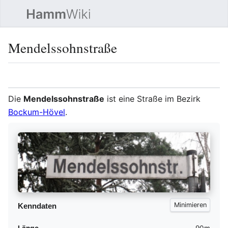
Such
Mendelssohnstraße
Sprache
Beobacht
Quel
Die
Mendelssohnstraße
ist eine Straße im Bezirk
Bockum-Hövel
.
Kenndaten
Länge
90m