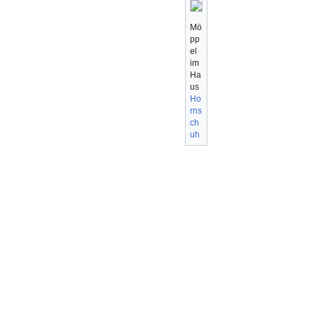
Mö
pp
el
im
Ha
us
Ho
rns
ch
uh