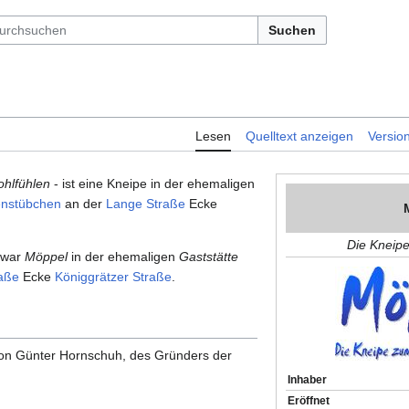
Suchen
Lesen
Quelltext anzeigen
Versio
hlfühlen
- ist eine Kneipe in der ehemaligen
enstübchen
an der
Lange Straße
Ecke
Die Kneip
war
Möppel
in der ehemaligen
Gaststätte
aße
Ecke
Königgrätzer Straße
.
on Günter Hornschuh, des Gründers der
Inhaber
Eröffnet