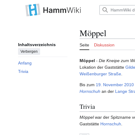
Zum
Inhalt
Hauptmenü
springen
Möppel
Inhaltsverzeichnis
Seite
Diskussion
Verbergen
Möppel
-
Die Kneipe zum Wo
Anfang
Lokation der Gaststätte
Gild
Trivia
Weißenburger Straße
.
Bis zum
19. November
2010
Hornschuh
an der
Lange Str
Trivia
Möppel
war der Spitzname v
Gaststätte
Hornschuh
.