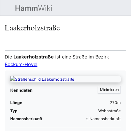
Such
Laakerholzstraße
Sprache
Beobacht
Quel
Die
Laakerholzstraße
ist eine Straße im Bezirk
Bockum-Hövel
.
Kenndaten
Länge
270m
Typ
Wohnstraße
Namensherkunft
s.Namensherkunft