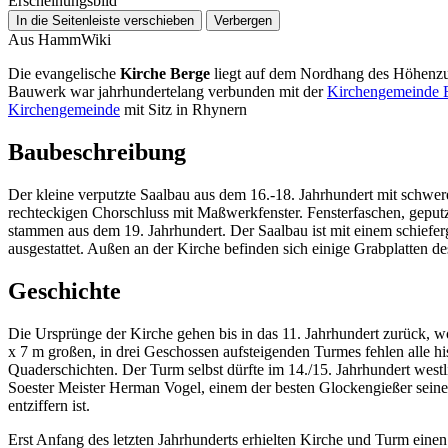
Erscheinungsbild
In die Seitenleiste verschieben
Verbergen
Aus HammWiki
Die evangelische
Kirche Berge
liegt auf dem Nordhang des Höhenz
Bauwerk war jahrhundertelang verbunden mit der
Kirchengemeinde 
Kirchengemeinde
mit Sitz in Rhynern
Baubeschreibung
Der kleine verputzte Saalbau aus dem 16.-18. Jahrhundert mit schwere
rechteckigen Chorschluss mit Maßwerkfenster. Fensterfaschen, geput
stammen aus dem 19. Jahrhundert. Der Saalbau ist mit einem schief
ausgestattet. Außen an der Kirche befinden sich einige Grabplatten de
Geschichte
Die Ursprünge der Kirche gehen bis in das 11. Jahrhundert zurück, wo
x 7 m großen, in drei Geschossen aufsteigenden Turmes fehlen alle h
Quaderschichten. Der Turm selbst dürfte im 14./15. Jahrhundert westl
Soester Meister Herman Vogel, einem der besten Glockengießer seiner 
entziffern ist.
Erst Anfang des letzten Jahrhunderts erhielten Kirche und Turm eine