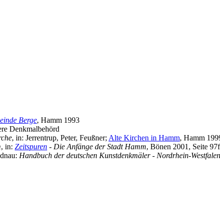
einde Berge
, Hamm 1993
ere Denkmalbehörd
rche
, in: Jerrentrup, Peter, Feußner;
Alte Kirchen in Hamm
, Hamm 1999,
m
, in:
Zeitspuren
- Die Anfänge der Stadt Hamm
, Bönen 2001, Seite 97f
ednau:
Handbuch der deutschen Kunstdenkmäler - Nordrhein-Westfalen 