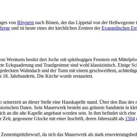
uges von
Rhynern
nach Bönen, der das Lippetal von der Hellwegzone t
Berge
und ist heute eines der kirchlichen Zentren der
Evangelischen E
m Westturm besitzt drei Joche mit spitzbogigen Fenstern mit Mittelpfo
zte Eckquaderung und Traufgesimse sind wohl klassizistisch. Einige S
ergedeckten Walmdach und der Turm mit einem geschweiftem, achtteil
s 18. Jahrhunderts. Die Kirche wurde restauriert.
 seinerzeit an dieser Stelle eine Hauskapelle stand. Über den Bau des 
istorischen Daten. Sein Mauerwerk besteht aus grünem Sandstein in kle
ich an die alte Kapelle angebaut worden sein. In ihm befindet sich ein
Zeit, gegossene Glocke mit einer Inschrift, deren Jahreszahl als
1504
n Zementspritzbewurf, da sich das Mauerwerk als stark renovierungsbedü