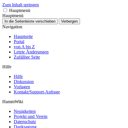
Zum Inhalt springen
Hauptmenü
Hauptmenü
In die Seitenleiste verschieben
Verbergen
Navigation
Hauptseite
Portal
von A bis Z
Letzte Änderungen
Zufällige Seite
Hilfe
Hilfe
Diskussion
Vorlagen
Kontakt/Support-Anfrage
HammWiki
Neuigkeiten
Projekt und Verein
Datenschutz
Danksagung