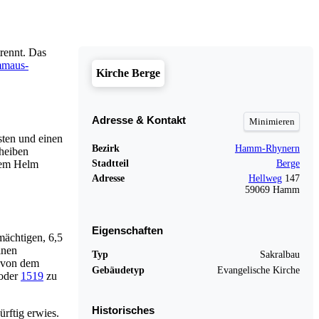
rennt. Das
mmaus-
Kirche Berge
Adresse & Kontakt
sten und einen
Bezirk
Hamm-Rhynern
cheiben
igem Helm
Stadtteil
Berge
Adresse
Hellweg
147
59069 Hamm
Eigenschaften
mächtigen, 6,5
inen
Typ
Sakralbau
e von dem
Gebäudetyp
Evangelische Kirche
oder
1519
zu
Historisches
rftig erwies.