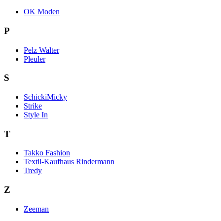
OK Moden
P
Pelz Walter
Pleuler
S
SchickiMicky
Strike
Style In
T
Takko Fashion
Textil-Kaufhaus Rindermann
Tredy
Z
Zeeman