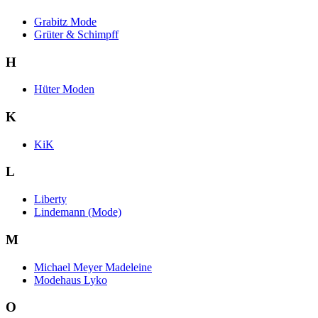
Grabitz Mode
Grüter & Schimpff
H
Hüter Moden
K
KiK
L
Liberty
Lindemann (Mode)
M
Michael Meyer Madeleine
Modehaus Lyko
O