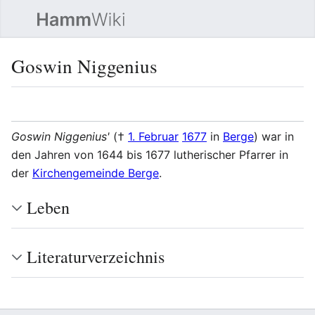
Such
Goswin Niggenius
Sprache
Beobacht
Quel
Goswin Niggenius'
(†
1. Februar
1677
in
Berge
) war in
den Jahren von 1644 bis 1677 lutherischer Pfarrer in
der
Kirchengemeinde Berge
.
Leben
Literaturverzeichnis