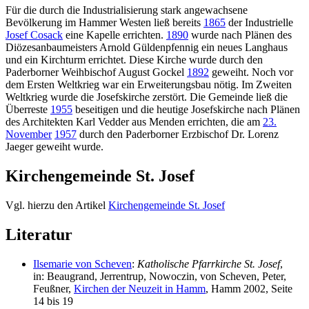
Für die durch die Industrialisierung stark angewachsene
Bevölkerung im Hammer Westen ließ bereits
1865
der Industrielle
Josef Cosack
eine Kapelle errichten.
1890
wurde nach Plänen des
Diözesanbaumeisters Arnold Güldenpfennig ein neues Langhaus
und ein Kirchturm errichtet. Diese Kirche wurde durch den
Paderborner Weihbischof August Gockel
1892
geweiht. Noch vor
dem Ersten Weltkrieg war ein Erweiterungsbau nötig. Im Zweiten
Weltkrieg wurde die Josefskirche zerstört. Die Gemeinde ließ die
Überreste
1955
beseitigen und die heutige Josefskirche nach Plänen
des Architekten Karl Vedder aus Menden errichten, die am
23.
November
1957
durch den Paderborner Erzbischof Dr. Lorenz
Jaeger geweiht wurde.
Kirchengemeinde St. Josef
Vgl. hierzu den Artikel
Kirchengemeinde St. Josef
Literatur
Ilsemarie von Scheven
:
Katholische Pfarrkirche St. Josef
,
in: Beaugrand, Jerrentrup, Nowoczin, von Scheven, Peter,
Feußner,
Kirchen der Neuzeit in Hamm
, Hamm 2002, Seite
14 bis 19