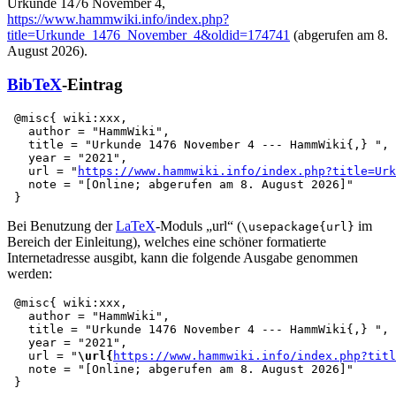
Urkunde 1476 November 4,
https://www.hammwiki.info/index.php?
title=Urkunde_1476_November_4&oldid=174741
(abgerufen am 8.
August 2026).
BibTeX
-Eintrag
 @misc{ wiki:xxx,

   author = "HammWiki",

   title = "Urkunde 1476 November 4 --- HammWiki{,} ",

   year = "2021",

   url = "
https://www.hammwiki.info/index.php?title=Ur
   note = "[Online; abgerufen am 8. August 2026]"

Bei Benutzung der
LaTeX
-Moduls „url“ (
im
\usepackage{url}
Bereich der Einleitung), welches eine schöner formatierte
Internetadresse ausgibt, kann die folgende Ausgabe genommen
werden:
 @misc{ wiki:xxx,

   author = "HammWiki",

   title = "Urkunde 1476 November 4 --- HammWiki{,} ",

   year = "2021",

   url = "
\url{
https://www.hammwiki.info/index.php?titl
   note = "[Online; abgerufen am 8. August 2026]"
