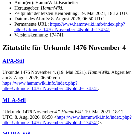
Autor(en): HammWiki-Bearbeiter
Herausgeber:
HammWiki
.
Zeitpunkt der letzten Bearbeitung: 19. Mai 2021, 18:12 UTC
Datum des Abrufs: 8. August 2026, 06:50 UTC
Permanente URL:
https://www.hammwiki.info/index.php?
title=Urkunde_1476_November_4&oldid=174741
Versionskennung: 174741
Zitatstile für Urkunde 1476 November 4
APA-Stil
Urkunde 1476 November 4. (19. Mai 2021).
HammWiki
. Abgerufen
am 8. August 2026, 06:50 von
https://www.hammwiki.info/index.php?
title=Urkunde_1476_November_4&oldid=174741
.
MLA-Stil
"Urkunde 1476 November 4."
HammWiki
. 19. Mai 2021, 18:12
UTC. 8. Aug. 2026, 06:50 <
https://www.hammwiki.info/index.php?
title=Urkunde_1476_November_4&oldid=174741
>.
MHRA-Stil