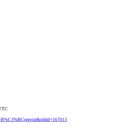
 UTC
tle=B%C3%BCrgerrat&oldid=167013