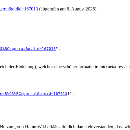
errat&oldid=167013
(abgerufen am 6. August 2026).
3%BCrgerrat&oldid=167013
",

ich der Einleitung), welches eine schöner formatierte Internetadress
e=B%C3%BCrgerrat&oldid=167013
}
",

 Nutzung von HammWiki erklärst du dich damit einverstanden, dass wir