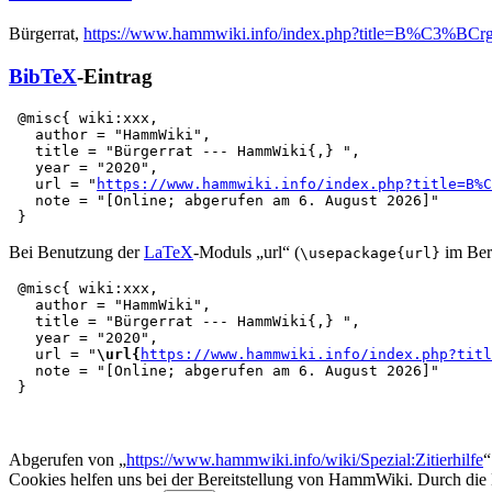
Bürgerrat,
https://www.hammwiki.info/index.php?title=B%C3%BCrg
BibTeX
-Eintrag
 @misc{ wiki:xxx,

   author = "HammWiki",

   title = "Bürgerrat --- HammWiki{,} ",

   year = "2020",

   url = "
https://www.hammwiki.info/index.php?title=B%C
   note = "[Online; abgerufen am 6. August 2026]"

Bei Benutzung der
LaTeX
-Moduls „url“ (
im Bere
\usepackage{url}
 @misc{ wiki:xxx,

   author = "HammWiki",

   title = "Bürgerrat --- HammWiki{,} ",

   year = "2020",

   url = "
\url{
https://www.hammwiki.info/index.php?titl
   note = "[Online; abgerufen am 6. August 2026]"

Abgerufen von „
https://www.hammwiki.info/wiki/Spezial:Zitierhilfe
“
Cookies helfen uns bei der Bereitstellung von HammWiki. Durch die