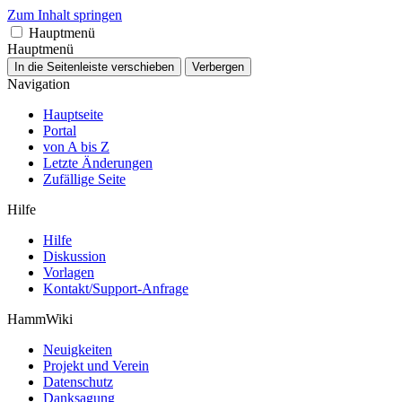
Zum Inhalt springen
Hauptmenü
Hauptmenü
In die Seitenleiste verschieben
Verbergen
Navigation
Hauptseite
Portal
von A bis Z
Letzte Änderungen
Zufällige Seite
Hilfe
Hilfe
Diskussion
Vorlagen
Kontakt/Support-Anfrage
HammWiki
Neuigkeiten
Projekt und Verein
Datenschutz
Danksagung