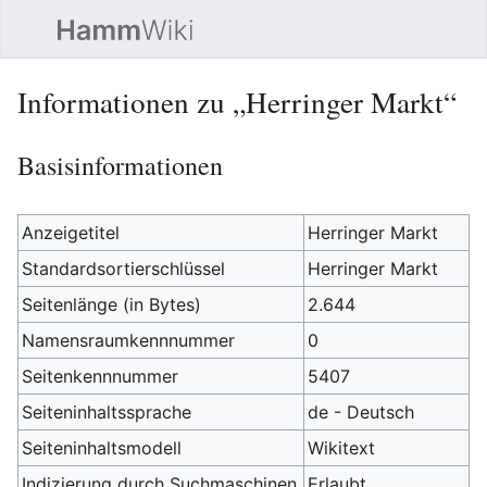
Such
Informationen zu „Herringer Markt“
Basisinformationen
Anzeigetitel
Herringer Markt
Standardsortierschlüssel
Herringer Markt
Seitenlänge (in Bytes)
2.644
Namensraumkennnummer
0
Seitenkennnummer
5407
Seiteninhaltssprache
de - Deutsch
Seiteninhaltsmodell
Wikitext
Indizierung durch Suchmaschinen
Erlaubt