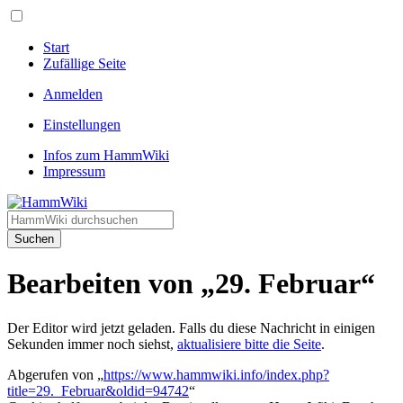
Start
Zufällige Seite
Anmelden
Einstellungen
Infos zum HammWiki
Impressum
Suchen
Bearbeiten von „29. Februar“
Der Editor wird jetzt geladen. Falls du diese Nachricht in einigen
Sekunden immer noch siehst,
aktualisiere bitte die Seite
.
Abgerufen von „
https://www.hammwiki.info/index.php?
title=29._Februar&oldid=94742
“